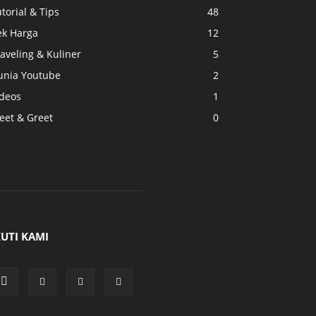
torial & Tips
48
ek Harga
12
aveling & Kuliner
5
unia Youtube
2
ideos
1
eet & Greet
0
KUTI KAMI