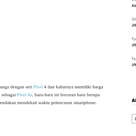
Ke
Gi
iP
Fy
iP
Fy
iP
uarga dengan seri
Pixel
4 dan kabarnya memiliki harga
is sebagai
Pixel 4a
, baru-baru ini bocoran baru berupa
A
mendakan mendekati waktu peluncuran smartphone.
Ar