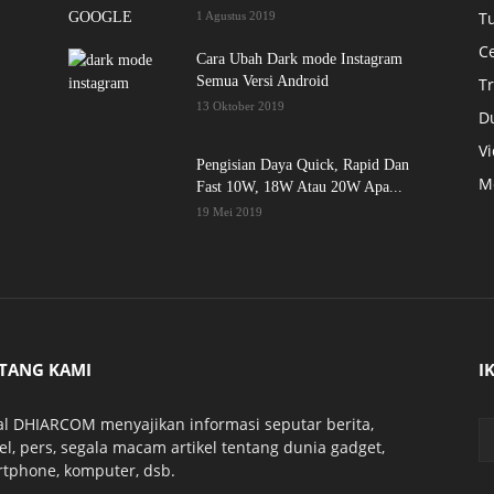
Tu
1 Agustus 2019
C
Cara Ubah Dark mode Instagram
Semua Versi Android
Tr
13 Oktober 2019
D
V
Pengisian Daya Quick, Rapid Dan
M
Fast 10W, 18W Atau 20W Apa...
19 Mei 2019
TANG KAMI
I
al DHIARCOM menyajikan informasi seputar berita,
kel, pers, segala macam artikel tentang dunia gadget,
tphone, komputer, dsb.