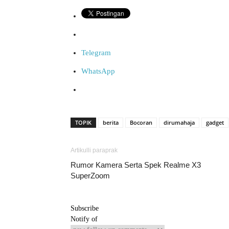
Telegram
WhatsApp
TOPIK
berita
Bocoran
dirumahaja
gadget
Artikulli paraprak
Rumor Kamera Serta Spek Realme X3
SuperZoom
Subscribe
Notify of