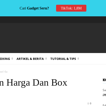
Cari
Gadget Seru?
TikTok: 1,8M
BOXING
ARTIKEL & BERITA
TUTORIAL & TIPS
xel 4a
n Harga Dan Box
K
Sa
iP
0
Ed