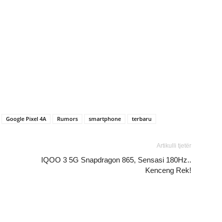
Google Pixel 4A
Rumors
smartphone
terbaru
Artikulli tjetër
IQOO 3 5G Snapdragon 865, Sensasi 180Hz..
Kenceng Rek!