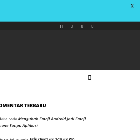
X
OMENTAR TERBARU
Mengubah Emoji Android Jadi Emoji
lvira
pada
hone Tanpa Aplikasi
Asik OPPO F9 Dan F9 Pro
in periatna
pada