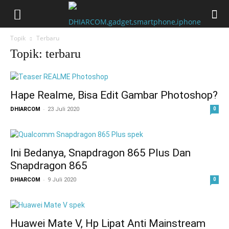
Cari
Gadget Seru?
TikTok: 1,8M
Topik
Terbaru
Topik: terbaru
Hape Realme, Bisa Edit Gambar Photoshop?
-
DHIARCOM
23 Juli 2020
0
Ini Bedanya, Snapdragon 865 Plus Dan
Snapdragon 865
-
DHIARCOM
9 Juli 2020
0
Huawei Mate V, Hp Lipat Anti Mainstream