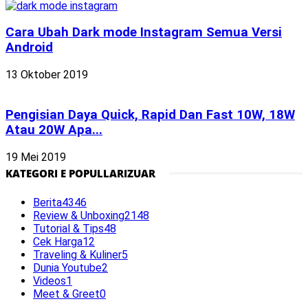
Cara Ubah Dark mode Instagram Semua Versi
Android
13 Oktober 2019
Pengisian Daya Quick, Rapid Dan Fast 10W, 18W
Atau 20W Apa...
19 Mei 2019
KATEGORI E POPULLARIZUAR
Berita
4346
Review & Unboxing
2148
Tutorial & Tips
48
Cek Harga
12
Traveling & Kuliner
5
Dunia Youtube
2
Videos
1
Meet & Greet
0