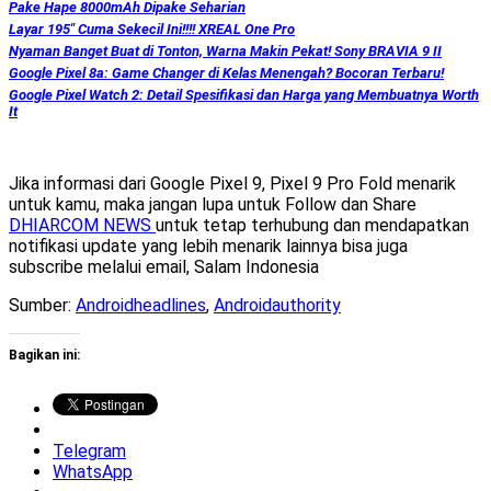
Pake Hape 8000mAh Dipake Seharian
Layar 195″ Cuma Sekecil Ini!!!! XREAL One Pro
Nyaman Banget Buat di Tonton, Warna Makin Pekat! Sony BRAVIA 9 II
Google Pixel 8a: Game Changer di Kelas Menengah? Bocoran Terbaru!
Google Pixel Watch 2: Detail Spesifikasi dan Harga yang Membuatnya Worth
It
Jika informasi dari Google Pixel 9, Pixel 9 Pro Fold menarik
untuk kamu, maka jangan lupa untuk Follow dan Share
DHIARCOM NEWS
untuk tetap terhubung dan mendapatkan
notifikasi update yang lebih menarik lainnya bisa juga
subscribe melalui email, Salam Indonesia
Sumber:
Androidheadlines
,
Androidauthority
Bagikan ini:
Telegram
WhatsApp