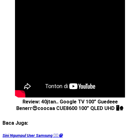
Review: 40jtan.. Google TV 100” Guedeee
Benerr😍coocaa CUE8600 100” QLED UHD 🖥️🍿
Baca Juga:
Sini Ngumpul User Samsung ☝🏻😁