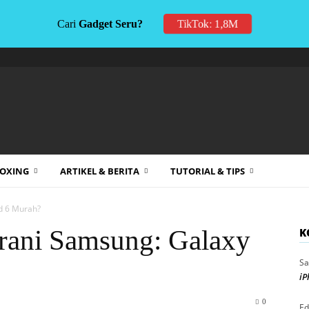
Cari
Gadget Seru?
TikTok: 1,8M
BOXING
ARTIKEL & BERITA
TUTORIAL & TIPS
d 6 Murah?
rani Samsung: Galaxy
K
Sa
iP
0
Ed