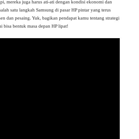
Tapi, mereka juga harus ati-ati dengan kondisi ekonomi dan
alah satu langkah Samsung di pasar HP pintar yang terus
men dan pesaing. Yuk, bagikan pendapat kamu tentang strategi
i bisa bentuk masa depan HP lipat!