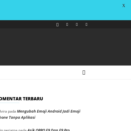
X
OMENTAR TERBARU
Mengubah Emoji Android Jadi Emoji
lvira
pada
hone Tanpa Aplikasi
Asik OPPO F9 Dan F9 Pro
in periatna
pada