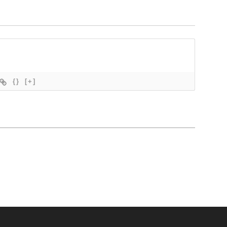
{}
[+]