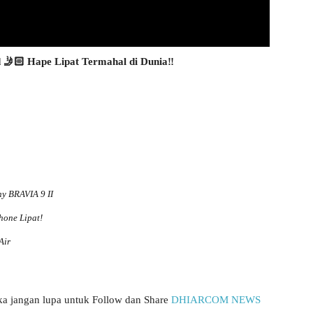
d 🤳🏻 Hape Lipat Termahal di Dunia‼️
y BRAVIA 9 II
hone Lipat!
Air
aka jangan lupa untuk Follow dan Share
DHIARCOM NEWS