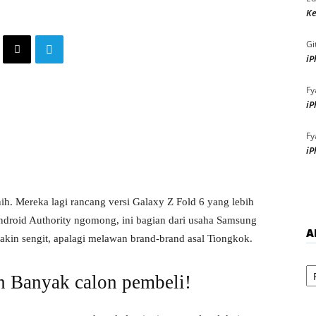
Ke
Gi
iP
Fy
iP
Fy
iP
h. Mereka lagi rancang versi Galaxy Z Fold 6 yang lebih
droid Authority ngomong, ini bagian dari usaha Samsung
A
akin sengit, apalagi melawan brand-brand asal Tiongkok.
Ar
h Banyak calon pembeli!