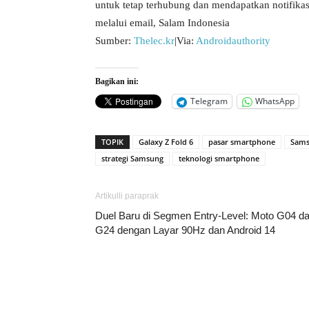
untuk tetap terhubung dan mendapatkan notifikas
melalui email, Salam Indonesia
Sumber:
Thelec.kr
|Via:
Androidauthority
Bagikan ini:
Telegram
WhatsApp
TOPIK
Galaxy Z Fold 6
pasar smartphone
Sams
strategi Samsung
teknologi smartphone
Artikulli paraprak
Duel Baru di Segmen Entry-Level: Moto G04 d
G24 dengan Layar 90Hz dan Android 14