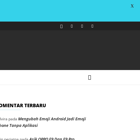
X
OMENTAR TERBARU
Mengubah Emoji Android Jadi Emoji
lvira
pada
hone Tanpa Aplikasi
Asik OPPO F9 Dan F9 Pro
in periatna
pada