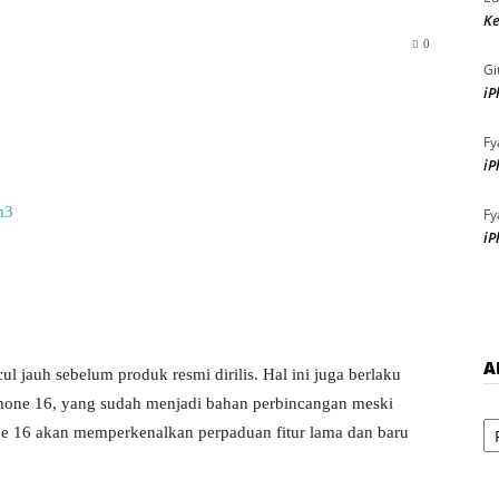
Ke
0
Gi
iP
Fy
iP
Fy
iP
A
ul jauh sebelum produk resmi dirilis. Hal ini juga berlaku
iPhone 16, yang sudah menjadi bahan perbincangan meski
Ar
ne 16 akan memperkenalkan perpaduan fitur lama dan baru