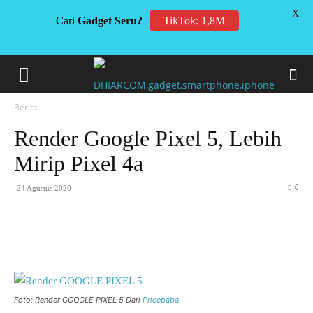
X
Cari
Gadget Seru?
TikTok: 1,8M
Berita
Render Google Pixel 5, Lebih
Mirip Pixel 4a
0
24 Agustus 2020
Foto: Render GOOGLE PIXEL 5 Dari
Pricebaba