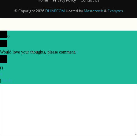
Home
Privacy Policy
Contact Us
© Copyright 2026
DHIARCOM
Hosted by
Masterweb
&
Exabytes
0
Would love your thoughts, please comment.
x
(
)
x
|
Reply