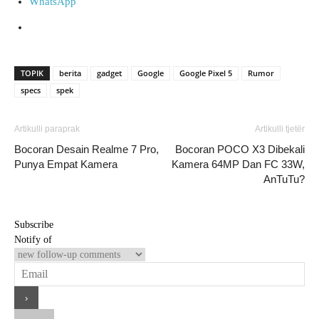
WhatsApp
TOPIK
berita
gadget
Google
Google Pixel 5
Rumor
specs
spek
Artikulli paraprak
Artikulli tjetër
Bocoran Desain Realme 7 Pro,
Bocoran POCO X3 Dibekali
Punya Empat Kamera
Kamera 64MP Dan FC 33W,
AnTuTu?
Subscribe
Notify of