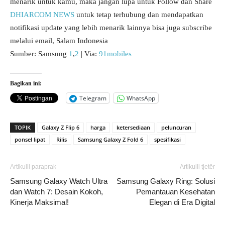
menarik untuk kamu, maka jangan lupa untuk Follow dan Share
DHIARCOM NEWS
untuk tetap terhubung dan mendapatkan
notifikasi update yang lebih menarik lainnya bisa juga subscribe
melalui email, Salam Indonesia
Sumber: Samsung
1
,
2
| Via:
91mobiles
Bagikan ini:
Telegram
WhatsApp
TOPIK
Galaxy Z Flip 6
harga
ketersediaan
peluncuran
ponsel lipat
Rilis
Samsung Galaxy Z Fold 6
spesifikasi
Artikulli paraprak
Artikulli tjetër
Samsung Galaxy Watch Ultra
Samsung Galaxy Ring: Solusi
dan Watch 7: Desain Kokoh,
Pemantauan Kesehatan
Kinerja Maksimal!
Elegan di Era Digital