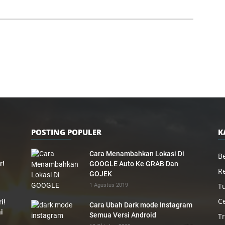
POSTING POPULER
K
Cara Menambahkan Lokasi Di
Be
r!
GOOGLE Auto Ke GRAB Dan
R
GOJEK
Tu
1 Agustus 2019
C
i!
Cara Ubah Dark mode Instagram
i
Semua Versi Android
Tr