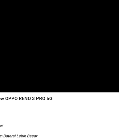
iew OPPO RENO 3 PRO 5G
r!
m Baterai Lebih Besar