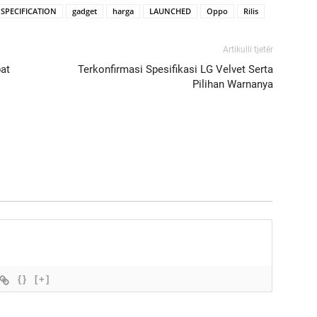
 SPECIFICATION
gadget
harga
LAUNCHED
Oppo
Rilis
Artikulli tjetër
at
Terkonfirmasi Spesifikasi LG Velvet Serta
Pilihan Warnanya
{}
[+]