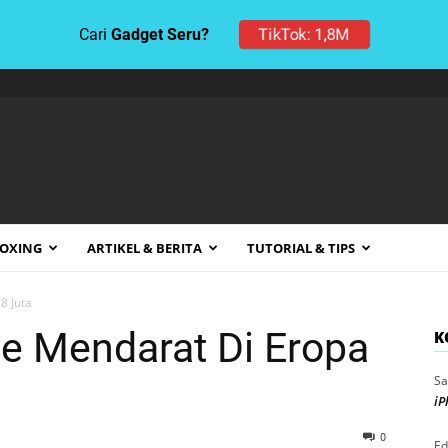
Cari
Gadget Seru?
TikTok: 1,8M
BOXING
ARTIKEL & BERITA
TUTORIAL & TIPS
8 Juta
te Mendarat Di Eropa
K
Sa
iP
0
Ed