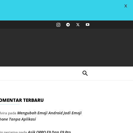
X
OMENTAR TERBARU
Mengubah Emoji Android Jadi Emoji
lvira
pada
hone Tanpa Aplikasi
Asik OPPO F9 Dan F9 Pro
in periatna
pada