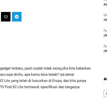
Ke
Gi
iP
Fy
iP
Fy
iP
adget terbaru, pasti sudah tidak asing jika kita kabarkan
u saja dirilis, apa kamu bisa tebak? iya benar
A
2 Lite yang telah di luncurkan di Eropa, dan kita punya
O Find X2 Lite termasuk spesifikasi dan harganya.
Ar