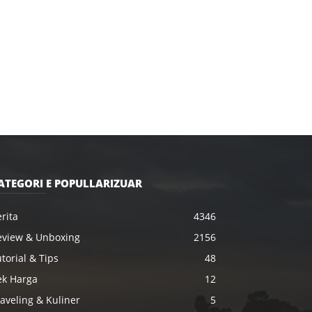
ATEGORI E POPULLARIZUAR
rita
4346
eview & Unboxing
2156
torial & Tips
48
ek Harga
12
aveling & Kuliner
5