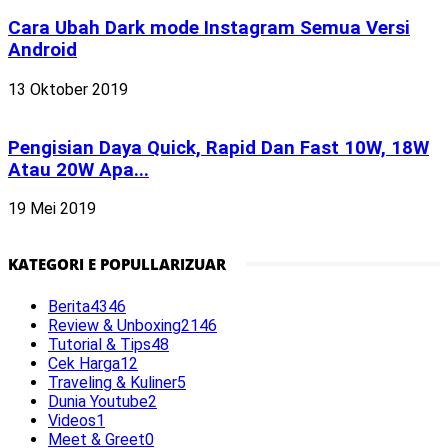
Cara Ubah Dark mode Instagram Semua Versi
Android
13 Oktober 2019
Pengisian Daya Quick, Rapid Dan Fast 10W, 18W
Atau 20W Apa...
19 Mei 2019
KATEGORI E POPULLARIZUAR
Berita
4346
Review & Unboxing
2146
Tutorial & Tips
48
Cek Harga
12
Traveling & Kuliner
5
Dunia Youtube
2
Videos
1
Meet & Greet
0