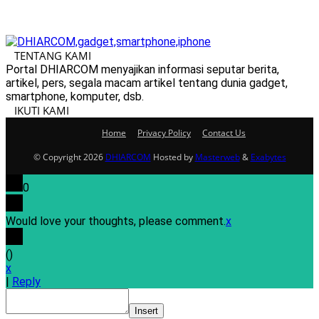
TENTANG KAMI
Portal DHIARCOM menyajikan informasi seputar berita,
artikel, pers, segala macam artikel tentang dunia gadget,
smartphone, komputer, dsb.
IKUTI KAMI
Home
Privacy Policy
Contact Us
© Copyright 2026
DHIARCOM
Hosted by
Masterweb
&
Exabytes
0
Would love your thoughts, please comment.
x
(
)
x
|
Reply
Insert