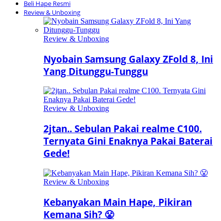
Beli Hape Resmi
Review & Unboxing
Review & Unboxing
Nyobain Samsung Galaxy ZFold 8, Ini
Yang Ditunggu-Tunggu
Review & Unboxing
2jtan.. Sebulan Pakai realme C100.
Ternyata Gini Enaknya Pakai Baterai
Gede!
Review & Unboxing
Kebanyakan Main Hape, Pikiran
Kemana Sih? 😤