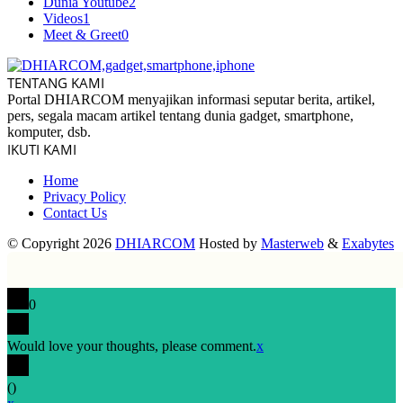
Dunia Youtube
2
Videos
1
Meet & Greet
0
TENTANG KAMI
Portal DHIARCOM menyajikan informasi seputar berita, artikel,
pers, segala macam artikel tentang dunia gadget, smartphone,
komputer, dsb.
IKUTI KAMI
Home
Privacy Policy
Contact Us
© Copyright 2026
DHIARCOM
Hosted by
Masterweb
&
Exabytes
0
Would love your thoughts, please comment.
x
(
)