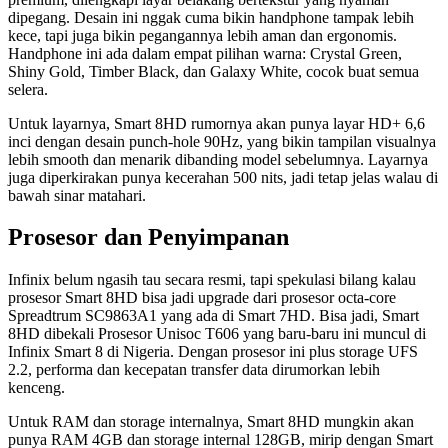
dipegang. Desain ini nggak cuma bikin handphone tampak lebih
kece, tapi juga bikin pegangannya lebih aman dan ergonomis.
Handphone ini ada dalam empat pilihan warna: Crystal Green,
Shiny Gold, Timber Black, dan Galaxy White, cocok buat semua
selera.
Untuk layarnya, Smart 8HD rumornya akan punya layar HD+ 6,6
inci dengan desain punch-hole 90Hz, yang bikin tampilan visualnya
lebih smooth dan menarik dibanding model sebelumnya. Layarnya
juga diperkirakan punya kecerahan 500 nits, jadi tetap jelas walau di
bawah sinar matahari.
Prosesor dan Penyimpanan
Infinix belum ngasih tau secara resmi, tapi spekulasi bilang kalau
prosesor Smart 8HD bisa jadi upgrade dari prosesor octa-core
Spreadtrum SC9863A1 yang ada di Smart 7HD. Bisa jadi, Smart
8HD dibekali Prosesor Unisoc T606 yang baru-baru ini muncul di
Infinix Smart 8 di Nigeria. Dengan prosesor ini plus storage UFS
2.2, performa dan kecepatan transfer data dirumorkan lebih
kenceng.
Untuk RAM dan storage internalnya, Smart 8HD mungkin akan
punya RAM 4GB dan storage internal 128GB, mirip dengan Smart