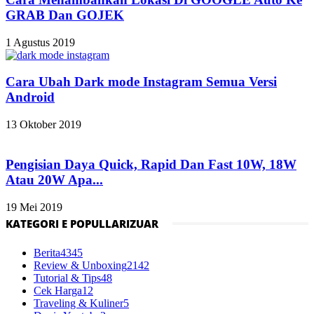
GRAB Dan GOJEK
1 Agustus 2019
Cara Ubah Dark mode Instagram Semua Versi
Android
13 Oktober 2019
Pengisian Daya Quick, Rapid Dan Fast 10W, 18W
Atau 20W Apa...
19 Mei 2019
KATEGORI E POPULLARIZUAR
Berita
4345
Review & Unboxing
2142
Tutorial & Tips
48
Cek Harga
12
Traveling & Kuliner
5