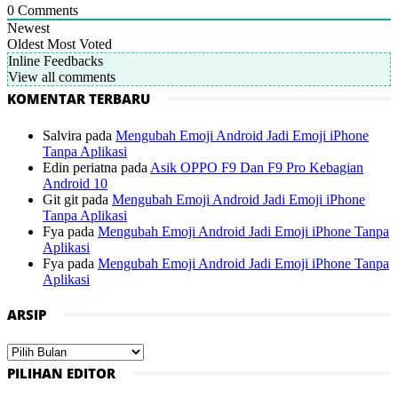
0
Comments
Newest
Oldest
Most Voted
Inline Feedbacks
View all comments
KOMENTAR TERBARU
Salvira
pada
Mengubah Emoji Android Jadi Emoji iPhone
Tanpa Aplikasi
Edin periatna
pada
Asik OPPO F9 Dan F9 Pro Kebagian
Android 10
Git git
pada
Mengubah Emoji Android Jadi Emoji iPhone
Tanpa Aplikasi
Fya
pada
Mengubah Emoji Android Jadi Emoji iPhone Tanpa
Aplikasi
Fya
pada
Mengubah Emoji Android Jadi Emoji iPhone Tanpa
Aplikasi
ARSIP
Arsip
PILIHAN EDITOR