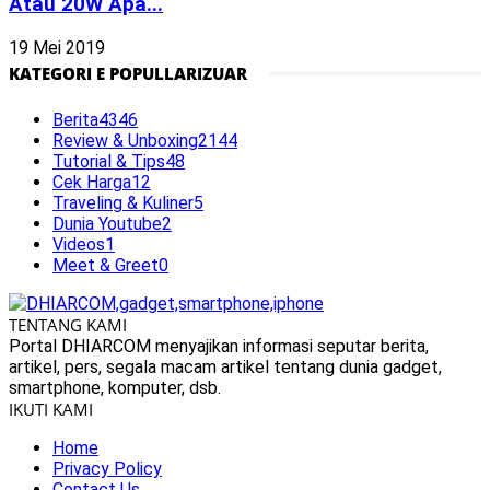
Atau 20W Apa...
19 Mei 2019
KATEGORI E POPULLARIZUAR
Berita
4346
Review & Unboxing
2144
Tutorial & Tips
48
Cek Harga
12
Traveling & Kuliner
5
Dunia Youtube
2
Videos
1
Meet & Greet
0
TENTANG KAMI
Portal DHIARCOM menyajikan informasi seputar berita,
artikel, pers, segala macam artikel tentang dunia gadget,
smartphone, komputer, dsb.
IKUTI KAMI
Home
Privacy Policy
Contact Us