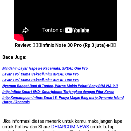
Review: ✊🏻🔥Infinix Note 30 Pro (Rp 3 juta)🔥✊🏻
Baca Juga:
Mindahin Layar Hape ke Kacamata, XREAL One Pro
Layar 195″ Cuma Sekecil Ini!!!! XREAL One Pro
Layar 195″ Cuma Sekecil Ini!!!! XREAL One Pro
Nyaman Banget Buat di Tonton, Warna Makin Pekat! Sony BRAVIA 9 II
Intip Infinix Smart 8HD: Smartphone Terjangkau dengan Fitur Keren
Intip Kemampuan Infinix Smart 8: Punya Magic Ring mirip Dynamic Island,
Harga Ekonomis
Jika informasi diatas menarik untuk kamu, maka jangan lupa
untuk Follow dan Share
DHIARCOM NEWS
untuk tetap