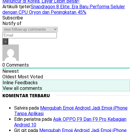
Meluncur di Korea, Layar Lebih Besar!
Artikulli tjetër
Snapdragon 8 Elite: Era Baru Performa Seluler
dengan CPU Oryon dan Peningkatan 45%
Subscribe
Notify of
0
Comments
Newest
Oldest
Most Voted
Inline Feedbacks
View all comments
KOMENTAR TERBARU
Salvira
pada
Mengubah Emoji Android Jadi Emoji iPhone
Tanpa Aplikasi
Edin periatna
pada
Asik OPPO F9 Dan F9 Pro Kebagian
Android 10
Git git
pada
Mengubah Emoji Android Jadi Emoji iPhone