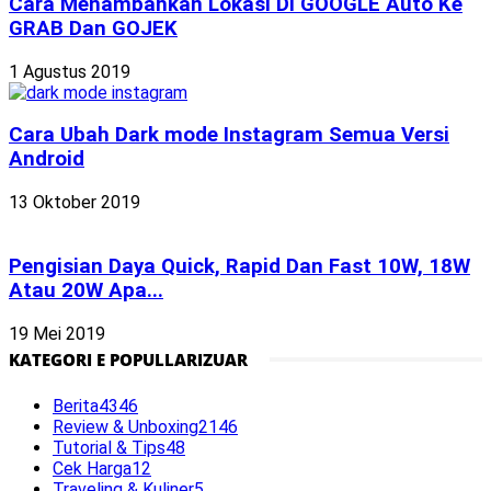
Cara Menambahkan Lokasi Di GOOGLE Auto Ke
GRAB Dan GOJEK
1 Agustus 2019
Cara Ubah Dark mode Instagram Semua Versi
Android
13 Oktober 2019
Pengisian Daya Quick, Rapid Dan Fast 10W, 18W
Atau 20W Apa...
19 Mei 2019
KATEGORI E POPULLARIZUAR
Berita
4346
Review & Unboxing
2146
Tutorial & Tips
48
Cek Harga
12
Traveling & Kuliner
5