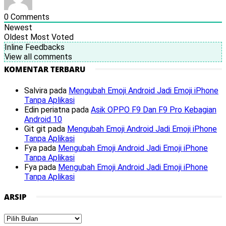
0
Comments
Newest
Oldest
Most Voted
Inline Feedbacks
View all comments
KOMENTAR TERBARU
Salvira
pada
Mengubah Emoji Android Jadi Emoji iPhone
Tanpa Aplikasi
Edin periatna
pada
Asik OPPO F9 Dan F9 Pro Kebagian
Android 10
Git git
pada
Mengubah Emoji Android Jadi Emoji iPhone
Tanpa Aplikasi
Fya
pada
Mengubah Emoji Android Jadi Emoji iPhone
Tanpa Aplikasi
Fya
pada
Mengubah Emoji Android Jadi Emoji iPhone
Tanpa Aplikasi
ARSIP
Arsip