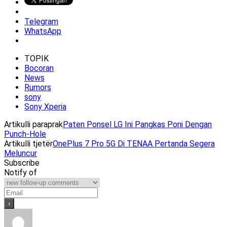
Telegram
WhatsApp
TOPIK
Bocoran
News
Rumors
sony
Sony Xperia
Artikulli paraprak
Paten Ponsel LG Ini Pangkas Poni Dengan
Punch-Hole
Artikulli tjetër
OnePlus 7 Pro 5G Di TENAA Pertanda Segera
Meluncur
Subscribe
Notify of