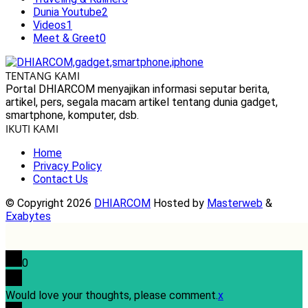
Dunia Youtube
2
Videos
1
Meet & Greet
0
TENTANG KAMI
Portal DHIARCOM menyajikan informasi seputar berita,
artikel, pers, segala macam artikel tentang dunia gadget,
smartphone, komputer, dsb.
IKUTI KAMI
Home
Privacy Policy
Contact Us
© Copyright 2026
DHIARCOM
Hosted by
Masterweb
&
Exabytes
0
Would love your thoughts, please comment.
x