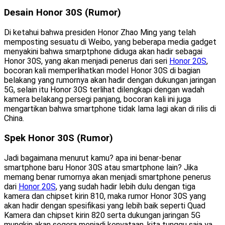
Desain Honor 30S (Rumor)
Di ketahui bahwa presiden Honor Zhao Ming yang telah
memposting sesuatu di Weibo, yang beberapa media gadget
menyakini bahwa smarptphone diduga akan hadir sebagai
Honor 30S, yang akan menjadi penerus dari seri
Honor 20S
,
bocoran kali memperlihatkan model Honor 30S di bagian
belakang yang rumornya akan hadir dengan dukungan jaringan
5G, selain itu Honor 30S terlihat dilengkapi dengan wadah
kamera belakang persegi panjang, bocoran kali ini juga
mengartikan bahwa smartphone tidak lama lagi akan di rilis di
China.
Spek Honor 30S (Rumor)
Jadi bagaimana menurut kamu? apa ini benar-benar
smartphone baru Honor 30S atau smartphone lain? Jika
memang benar rumornya akan menjadi smartphone penerus
dari
Honor 20S
, yang sudah hadir lebih dulu dengan tiga
kamera dan chipset kirin 810, maka rumor Honor 30S yang
akan hadir dengan spesifikasi yang lebih baik seperti Quad
Kamera dan chipset kirin 820 serta dukungan jaringan 5G
mungkin akan segera menjadi kenyataan, kita tunggu saja ya.