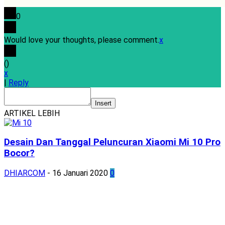
0
Would love your thoughts, please comment.
x
(
)
x
|
Reply
Insert
ARTIKEL LEBIH
Desain Dan Tanggal Peluncuran Xiaomi Mi 10 Pro
Bocor?
DHIARCOM
-
16 Januari 2020
0