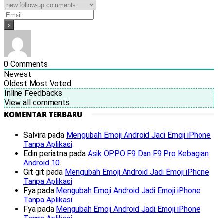
0
Comments
Newest
Oldest
Most Voted
Inline Feedbacks
View all comments
KOMENTAR TERBARU
Salvira
pada
Mengubah Emoji Android Jadi Emoji iPhone
Tanpa Aplikasi
Edin periatna
pada
Asik OPPO F9 Dan F9 Pro Kebagian
Android 10
Git git
pada
Mengubah Emoji Android Jadi Emoji iPhone
Tanpa Aplikasi
Fya
pada
Mengubah Emoji Android Jadi Emoji iPhone
Tanpa Aplikasi
Fya
pada
Mengubah Emoji Android Jadi Emoji iPhone