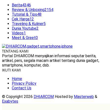
Berita
4346
Review & Unboxing
2154
Tutorial & Tips
48
Cek Harga
12
Traveling & Kuliner
5
Dunia Youtube
2
Videos
1
Meet & Greet
0
TENTANG KAMI
Portal DHIARCOM menyajikan informasi seputar berita,
artikel, pers, segala macam artikel tentang dunia gadget,
smartphone, komputer, dsb.
IKUTI KAMI
Home
Privacy Policy
Contact Us
© Copyright 2026
DHIARCOM
Hosted by
Masterweb
&
Exabytes