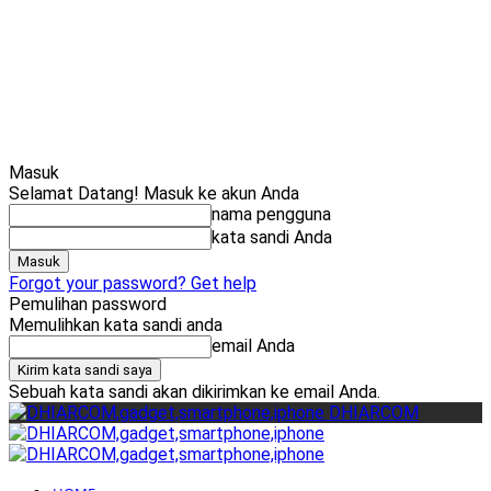
Cari
Gadget Seru?
TikTok: 
Masuk
Selamat Datang! Masuk ke akun Anda
nama pengguna
kata sandi Anda
Forgot your password? Get help
Pemulihan password
Memulihkan kata sandi anda
email Anda
Sebuah kata sandi akan dikirimkan ke email Anda.
DHIARCOM