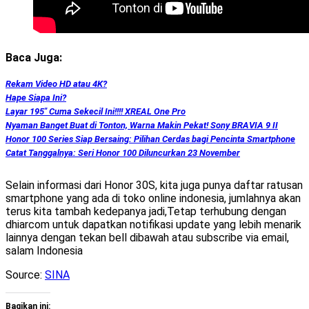
Baca Juga:
Rekam Video HD atau 4K?
Hape Siapa Ini?
Layar 195″ Cuma Sekecil Ini!!!! XREAL One Pro
Nyaman Banget Buat di Tonton, Warna Makin Pekat! Sony BRAVIA 9 II
Honor 100 Series Siap Bersaing: Pilihan Cerdas bagi Pencinta Smartphone
Catat Tanggalnya: Seri Honor 100 Diluncurkan 23 November
Selain informasi dari Honor 30S, kita juga punya daftar ratusan
smartphone yang ada di toko online indonesia, jumlahnya akan
terus kita tambah kedepanya jadi,Tetap terhubung dengan
dhiarcom untuk dapatkan notifikasi update yang lebih menarik
lainnya dengan tekan bell dibawah atau subscribe via email,
salam Indonesia
Source:
SINA
Bagikan ini: