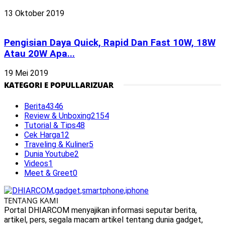
13 Oktober 2019
Pengisian Daya Quick, Rapid Dan Fast 10W, 18W
Atau 20W Apa...
19 Mei 2019
KATEGORI E POPULLARIZUAR
Berita
4346
Review & Unboxing
2154
Tutorial & Tips
48
Cek Harga
12
Traveling & Kuliner
5
Dunia Youtube
2
Videos
1
Meet & Greet
0
TENTANG KAMI
Portal DHIARCOM menyajikan informasi seputar berita,
artikel, pers, segala macam artikel tentang dunia gadget,