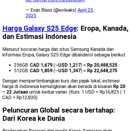
— Evan Blass (@evleaks)
April 25,
2025
Harga Galaxy S25 Edge
: Eropa, Kanada,
dan Estimasi Indonesia
Menurut bocoran harga dari situs Samsung Kanada dan
informasi Eropa, Galaxy S25 Edge dibanderol sebagai berikut
256GB:
CAD 1,679
(~
USD 1,217
) ≈
Rp 20,488,525
512GB:
CAD 1,859
(~
USD 1,347
) ≈
Rp 22,648,275
Dengan mempertimbangkan kurs dan pajak lokal, estimasi
harga di Indonesia kemungkinan akan berada di kisaran
Rp 20
– 22 Jutaan
untuk kedua varian. (Kurs: 1 USD = Rp16,825 | 1
CAD = Rp12,830)
Peluncuran Global secara bertahap:
Dari Korea ke Dunia
Berdasarkan Bocoran dari media Korea, Samsung akan