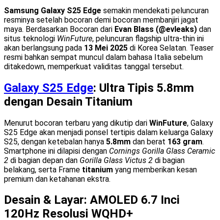
Samsung Galaxy S25 Edge
semakin mendekati peluncuran
resminya setelah bocoran demi bocoran membanjiri jagat
maya. Berdasarkan Bocoran dari
Evan Blass (@evleaks)
dan
situs teknologi
WinFuture
, peluncuran flagship ultra-thin ini
akan berlangsung pada
13 Mei 2025
di Korea Selatan. Teaser
resmi bahkan sempat muncul dalam bahasa Italia sebelum
ditakedown, memperkuat validitas tanggal tersebut.
Galaxy S25 Edge
: Ultra Tipis 5.8mm
dengan Desain Titanium
Menurut bocoran terbaru yang dikutip dari
WinFuture
, Galaxy
S25 Edge akan menjadi ponsel tertipis dalam keluarga Galaxy
S25, dengan ketebalan hanya
5.8mm
dan berat
163 gram
.
Smartphone ini dilapisi dengan
Cornings Gorilla Glass Ceramic
2
di bagian depan dan
Gorilla Glass Victus 2
di bagian
belakang, serta Frame
titanium
yang memberikan kesan
premium dan ketahanan ekstra.
Desain & Layar: AMOLED 6.7 Inci
120Hz Resolusi WQHD+