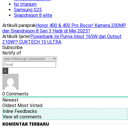
hp titanium
Samsung S25
Snapdragon 8 elite
Artikulli paraprak
Honor 400 & 400 Pro Bocor! Kamera 200MP
dan Snapdragon 8 Gen 3 Hadir di Mei 2025?
Artikulli tjetër
Powerbank Ini Punya Input 165W dan Output
210W!? CUKTECH 15 ULTRA
Subscribe
Notify of
0
Comments
Newest
Oldest
Most Voted
Inline Feedbacks
View all comments
KOMENTAR TERBARU