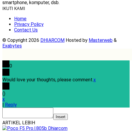
smartphone, komputer, dsb.
IKUTI KAMI
Home
Privacy Policy
Contact Us
© Copyright 2026
DHIARCOM
Hosted by
Masterweb
&
Exabytes
0
Would love your thoughts, please comment.
x
(
)
x
|
Reply
Insert
ARTIKEL LEBIH