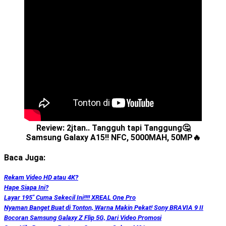
Review: 2jtan.. Tangguh tapi Tanggung🤔
Samsung Galaxy A15‼️ NFC, 5000MAH, 50MP🔥
Baca Juga:
Rekam Video HD atau 4K?
Hape Siapa Ini?
Layar 195″ Cuma Sekecil Ini!!!! XREAL One Pro
Nyaman Banget Buat di Tonton, Warna Makin Pekat! Sony BRAVIA 9 II
Bocoran Samsung Galaxy Z Flip 5G, Dari Video Promosi