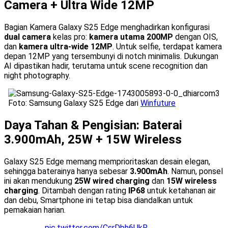
Camera + Ultra Wide 12MP
Bagian Kamera Galaxy S25 Edge menghadirkan konfigurasi
dual camera
kelas pro:
kamera utama 200MP
dengan OIS,
dan
kamera ultra-wide 12MP
. Untuk selfie, terdapat kamera
depan 12MP yang tersembunyi di notch minimalis. Dukungan
AI dipastikan hadir, terutama untuk scene recognition dan
night photography.
Foto: Samsung Galaxy S25 Edge dari
Winfuture
Daya Tahan & Pengisian: Baterai
3.900mAh, 25W + 15W Wireless
Galaxy S25 Edge memang memprioritaskan desain elegan,
sehingga baterainya hanya sebesar
3.900mAh
. Namun, ponsel
ini akan mendukung
25W wired charging
dan
15W wireless
charging
. Ditambah dengan rating
IP68
untuk ketahanan air
dan debu, Smartphone ini tetap bisa diandalkan untuk
pemakaian harian.
pic.twitter.com/CsrDbh6UkR