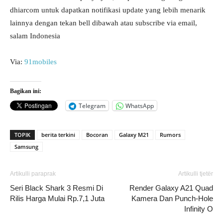
dhiarcom untuk dapatkan notifikasi update yang lebih menarik
lainnya dengan tekan bell dibawah atau subscribe via email,
salam Indonesia
Via:
91mobiles
Bagikan ini:
Telegram
WhatsApp
TOPIK
berita terkini
Bocoran
Galaxy M21
Rumors
Samsung
Artikulli paraprak
Artikulli tjetër
Seri Black Shark 3 Resmi Di
Render Galaxy A21 Quad
Rilis Harga Mulai Rp.7,1 Juta
Kamera Dan Punch-Hole
Infinity O