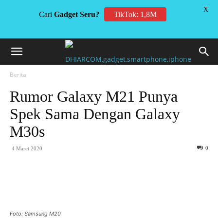
X
Cari
Gadget Seru?
TikTok: 1,8M
Berita
Rumor Galaxy M21 Punya
Spek Sama Dengan Galaxy
M30s
0
4 Maret 2020
Foto: Samsung M20