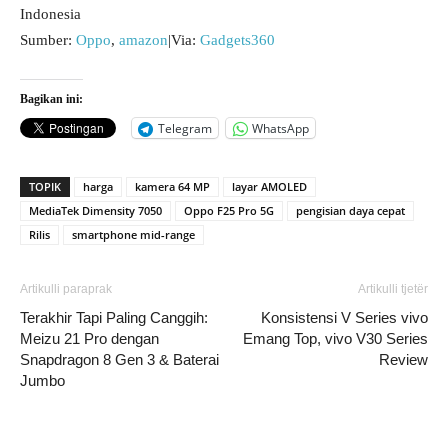
Indonesia
Sumber:
Oppo
,
amazon
|Via:
Gadgets360
Bagikan ini:
Telegram
WhatsApp
TOPIK
harga
kamera 64 MP
layar AMOLED
MediaTek Dimensity 7050
Oppo F25 Pro 5G
pengisian daya cepat
Rilis
smartphone mid-range
Artikulli paraprak
Artikulli tjetër
Terakhir Tapi Paling Canggih:
Konsistensi V Series vivo
Meizu 21 Pro dengan
Emang Top, vivo V30 Series
Snapdragon 8 Gen 3 & Baterai
Review
Jumbo