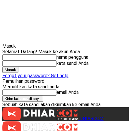
Cari
Gadget Seru?
TikTok: 
Masuk
Selamat Datang! Masuk ke akun Anda
nama pengguna
kata sandi Anda
Forgot your password? Get help
Pemulihan password
Memulihkan kata sandi anda
email Anda
Sebuah kata sandi akan dikirimkan ke email Anda.
DHIARCOM