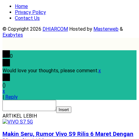
Home
Privacy Policy
Contact Us
© Copyright 2026
DHIARCOM
Hosted by
Masterweb
&
Exabytes
0
Would love your thoughts, please comment.
x
(
)
x
|
Reply
Insert
ARTIKEL LEBIH
Makin Seru, Rumor Vivo S9 Rilis 6 Maret Dengan