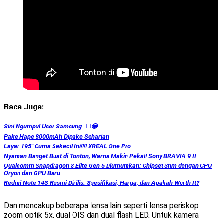
Baca Juga:
Sini Ngumpul User Samsung ☝🏻😁
Pake Hape 8000mAh Dipake Seharian
Layar 195″ Cuma Sekecil Ini!!!! XREAL One Pro
Nyaman Banget Buat di Tonton, Warna Makin Pekat! Sony BRAVIA 9 II
Qualcomm Snapdragon 8 Elite Gen 5 Diumumkan: Chipset 3nm dengan CPU
Oryon dan GPU Baru
Redmi Note 14S Resmi Dirilis: Spesifikasi, Harga, dan Apakah Worth It?
Dan mencakup beberapa lensa lain seperti lensa periskop
zoom optik 5x, dual OIS dan dual flash LED, Untuk kamera