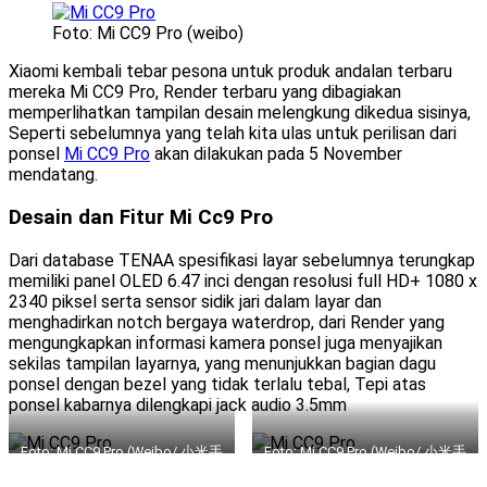
Foto: Mi CC9 Pro (weibo)
Xiaomi kembali tebar pesona untuk produk andalan terbaru
mereka Mi CC9 Pro, Render terbaru yang dibagiakan
memperlihatkan tampilan desain melengkung dikedua sisinya,
Seperti sebelumnya yang telah kita ulas untuk perilisan dari
ponsel
Mi CC9 Pro
akan dilakukan pada 5 November
mendatang.
Desain dan Fitur Mi Cc9 Pro
Dari database TENAA spesifikasi layar sebelumnya terungkap
memiliki panel OLED 6.47 inci dengan resolusi full HD+ 1080 x
2340 piksel serta sensor sidik jari dalam layar dan
menghadirkan notch bergaya waterdrop, dari Render yang
mengungkapkan informasi kamera ponsel juga menyajikan
sekilas tampilan layarnya, yang menunjukkan bagian dagu
ponsel dengan bezel yang tidak terlalu tebal, Tepi atas
ponsel kabarnya dilengkapi jack audio 3.5mm
Foto: Mi CC9 Pro (Weibo/ 小米手
Foto: Mi CC9 Pro (Weibo/ 小米手
机)
机)