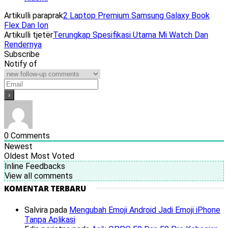
Artikulli paraprak
2 Laptop Premium Samsung Galaxy Book
Flex Dan Ion
Artikulli tjetër
Terungkap Spesifikasi Utama Mi Watch Dan
Rendernya
Subscribe
Notify of
0
Comments
Newest
Oldest
Most Voted
Inline Feedbacks
View all comments
KOMENTAR TERBARU
Salvira
pada
Mengubah Emoji Android Jadi Emoji iPhone
Tanpa Aplikasi