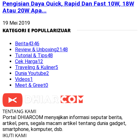
Pengisian Daya Quick, Rapid Dan Fast 10W, 18W
Atau 20W Apa...
19 Mei 2019
KATEGORI E POPULLARIZUAR
Berita
4346
Review & Unboxing
2148
Tutorial & Tips
48
Cek Harga
12
Traveling & Kuliner
5
Dunia Youtube
2
Videos
1
Meet & Greet
0
TENTANG KAMI
Portal DHIARCOM menyajikan informasi seputar berita,
artikel, pers, segala macam artikel tentang dunia gadget,
smartphone, komputer, dsb.
IKUTI KAMI