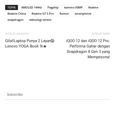
TOPIK
AMOLED 144Hz
Flagship
kamera 50MP
Realme
Realme China
Realme GT 5 Pro
Rumor
smartphone
snapdragon
teknologi terkini
Artikulli paraprak
Artikulli tjetër
Gila‼️Laptop Punya 2 Layar😱
iQOO 12 dan iQOO 12 Pro:
Lenovo YOGA Book 9i🔥
Performa Gahar dengan
Snapdragon 8 Gen 3 yang
Mempesona!
Subscribe