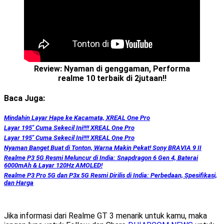
Review: Nyaman di genggaman, Performa
realme 10 terbaik di 2jutaan‼️
Baca Juga:
Mindahin Layar Hape ke Kacamata, XREAL One Pro
Layar 195″ Cuma Sekecil Ini!!!! XREAL One Pro
Layar 195″ Cuma Sekecil Ini!!!! XREAL One Pro
Nyaman Banget Buat di Tonton, Warna Makin Pekat! Sony BRAVIA 9 II
Realme P3 5G Resmi Meluncur di India: Snapdragon 6 Gen 4, Baterai
6000mAh & Layar 120Hz AMOLED!
Realme P3 Pro 5G dan P3x 5G Resmi Dirilis di India: Perbedaan, Spesifikasi,
dan Harga
Jika informasi dari Realme GT 3 menarik untuk kamu, maka