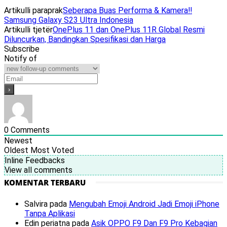
Artikulli paraprak
Seberapa Buas Performa & Kamera‼️
Samsung Galaxy S23 Ultra Indonesia
Artikulli tjetër
OnePlus 11 dan OnePlus 11R Global Resmi
Diluncurkan, Bandingkan Spesifikasi dan Harga
Subscribe
Notify of
0
Comments
Newest
Oldest
Most Voted
Inline Feedbacks
View all comments
KOMENTAR TERBARU
Salvira
pada
Mengubah Emoji Android Jadi Emoji iPhone
Tanpa Aplikasi
Edin periatna
pada
Asik OPPO F9 Dan F9 Pro Kebagian