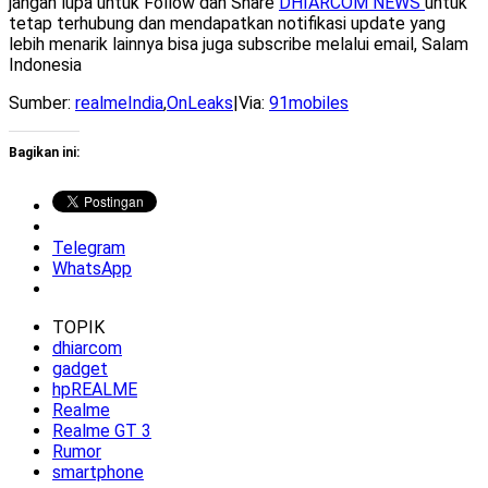
jangan lupa untuk Follow dan Share
DHIARCOM NEWS
untuk
tetap terhubung dan mendapatkan notifikasi update yang
lebih menarik lainnya bisa juga subscribe melalui email, Salam
Indonesia
Sumber:
realmeIndia
,
OnLeaks
|Via:
91mobiles
Bagikan ini:
Telegram
WhatsApp
TOPIK
dhiarcom
gadget
hpREALME
Realme
Realme GT 3
Rumor
smartphone