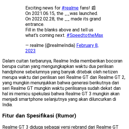
Exciting news for
#realme
fans! 📰
On 2021.06.15, the __was launched.
On 2022.02.28, the __ made its grand
entrance.
Fill in the blanks above and tell us
what's coming next.
#SpeedtotheMax
— realme (@realmeIndia)
February 8,
2023
Dalam cuitan terbarunya, Realme India memberikan bocoran
berupa cuitan yang mengungkapkan waktu dua perilisan
handphone sebelumnya yang banyak ditebak oleh netizen
merupa waktu dari perilisan seri Realme GT dan Realme GT 2,
yang mungkin menunjukkan bahwa generasi berikutnya dari
seri Realme GT mungkin waktu perilisanya sudah dekat dan
hal ini memicu spekulasi bahwa Realme GT 3 mungkin akan
menjadi smartphone selanjutnya yang akan diluncurkan di
India.
Fitur dan Spesifikasi (Rumor)
Realme GT 3 diduga sebagai versi rebrand dari Realme GT