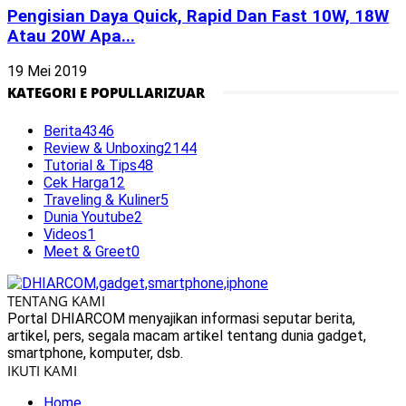
Pengisian Daya Quick, Rapid Dan Fast 10W, 18W
Atau 20W Apa...
19 Mei 2019
KATEGORI E POPULLARIZUAR
Berita
4346
Review & Unboxing
2144
Tutorial & Tips
48
Cek Harga
12
Traveling & Kuliner
5
Dunia Youtube
2
Videos
1
Meet & Greet
0
TENTANG KAMI
Portal DHIARCOM menyajikan informasi seputar berita,
artikel, pers, segala macam artikel tentang dunia gadget,
smartphone, komputer, dsb.
IKUTI KAMI
Home