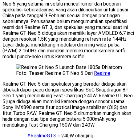
Neo 5 yang selama ini selalu muncul rumor dan bocoran
spekulasi keberadaanya, yang akan diluncurkan untuk pasar
China pada tanggal 9 Februari sesuai dengan postingan
sebelumnya. Perusahaan belum mengumumkan spesifikasi
resmi dari Realme GT 3, dan spekulasi yang muncul saat ini
Realme GT Neo 5 diduga akan memiliki layar AMOLED 6,7 inci
dengan resolusi 1.5K yang mendukung refresh rate 144Hz.
Layar diduga mendukung modulasi dimming wide-pulsa
(PWM) 2.160Hz dan mungkin memiliki modul kamera selfi
modul punch-hole untuk kamera selfie.
Foto: Teaser Realme GT Neo 5 Dari
Realme
Realme GT Neo 5 dari spekulasi yang beredar diduga akan
dibekali dapur pacu dengan spesifikasi SoC Snapdragon 8+
Gen 1 yang mendukung Fast Charging 240W. Realme GT Neo
5 juga diduga akan memiliki kamera dengan sensor utama
Sony IMX890 serta fitur optical image stabilizer (OIS) dan
fitur Turbo RAW. Realme GT Neo 5 dirumorkan mungkin akan
hadir dengan dua tipe dengan baterai 5.000mAh yang
mendukung Fast Charging 150W dan 240W
#RealmeGT3
= 240W charging