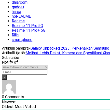
dhiarcom
gadget
harga
hpREALME
Realme
Realme 11 Pro 5G
Realme 11 Pro+ 5G
Rilis
smartphone
Artikulli paraprak
Galaxy Unpacked 2023, Perkenalkan Samsung G
Artikulli tjetër
Melihat Lebih Dekat, Kamera dan Spesifikasi Xia
Subscribe
Notify of
0
Comments
Newest
Oldest
Most Voted