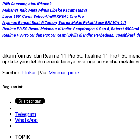
Pilih Samsung atau iPhone?
Makanya Kalo Mata Minus Dipake Kacamatanya
Layar 195″ Cuma Sekecil Ini!!!! XREAL One Pro
Nyaman Banget Buat di Tonton, Warna Makin Pekat! Sony BRAVIA 9 II
Realme P3 5G Resmi Meluncur di India: Snapdragon 6 Gen 4, Baterai 6000m
Realme P3 Pro 5G dan P3x 5G Resmi Dirilis di India: Perbedaan, Spesifikasi, 
Jika informasi dari Realme 11 Pro 5G, Realme 11 Pro+ 5G mena
update yang lebih menarik lainnya bisa juga subscribe melalui e
Sumber:
Flipkart
|Via:
Mysmartprice
Bagikan ini:
Telegram
WhatsApp
TOPIK