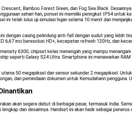
e Crescent, Bamboo Forest Green, dan Fog Sea Black. Desainnya
ggunaan sehari-hari, ponsel ini memiliki peringkat IP54 untuk 
 ini telah lulus uji simulasi hujan selama 10 menit dan menjanji
engan casing pelindung anti-fall dengan sudut yang lebih tingg
CD 6,67 inci beresolusi HD+, kecepatan refresh 120Hz, dan kece
Dimensity 6300, chipset kelas menengah yang mampu menangani tu
ship seperti Galaxy S24 Ultra. Smartphone ini menawarkan RAM
or utama 50 megapiksel dan sensor sekunder 2 megapiksel. Untuk
otongan, dan pemindaian dokumen untuk Kemudahann pengguna. Unt
Dinantikan
irakan akan segera debut di berbagai pasar, termasuk India. S
asi lengkap dan desainnya. Handset ini akan hadir sebagai pen