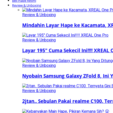
Beli Hape Resmi
Review & Unboxing
Review & Unboxing
Mindahin Layar Hape ke Kacamata, X
Review & Unboxing
Layar 195″ Cuma Sekecil Ini!!!! XREAL 
Review & Unboxing
Nyobain Samsung Galaxy ZFold 8, Ini
Review & Unboxing
2jtan.. Sebulan Pakai realme C100. Te