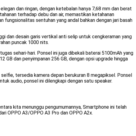
 elegan dan ringan, dengan ketebalan hanya 7,68 mm dan berat
ketahanan terhadap debu dan air, memastikan ketahanan
kan fungsionalitas sentuhan yang andal bahkan dengan jari basah
i dan desain garis vertikal anti selip untuk cengkeraman yang
rahan puncak 1000 nits.
gas sehari-hari. Ponsel ini juga dibekali baterai 5100mAh yang
 12 GB dan penyimpanan 256 GB, dengan opsi upgrade hingga
 selfie, tersedia kamera depan berukuran 8 megapiksel. Ponsel
uk audio, ponsel ini dilengkapi dengan satu speaker.
ementara kita menunggu pengumumannya, Smartphone ini telah
erus dari OPPO A3/OPPO A3 Pro dan OPPO A2x.