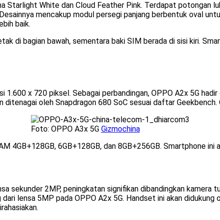
na Starlight White dan Cloud Feather Pink. Terdapat potongan lu
. Desainnya mencakup modul persegi panjang berbentuk oval u
bih baik.
tak di bagian bawah, sementara baki SIM berada di sisi kiri. Sma
1.600 x 720 piksel. Sebagai perbandingan, OPPO A2x 5G hadir den
n ditenagai oleh Snapdragon 680 SoC sesuai daftar Geekbench.
Foto: OPPO A3x 5G
Gizmochina
n RAM 4GB+128GB, 6GB+128GB, dan 8GB+256GB. Smartphone ini a
sa sekunder 2MP, peningkatan signifikan dibandingkan kamera t
 dari lensa 5MP pada OPPO A2x 5G. Handset ini akan didukung ol
rahasiakan.