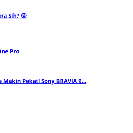
a Sih? 😤
One Pro
a Makin Pekat! Sony BRAVIA 9…