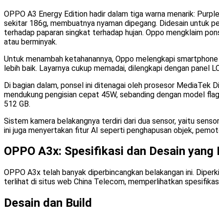
OPPO A3 Energy Edition hadir dalam tiga warna menarik: Purpl
sekitar 186g, membuatnya nyaman dipegang. Didesain untuk pen
terhadap paparan singkat terhadap hujan. Oppo mengklaim ponsel
atau berminyak.
Untuk menambah ketahanannya, Oppo melengkapi smartphone ini d
lebih baik. Layarnya cukup memadai, dilengkapi dengan panel L
Di bagian dalam, ponsel ini ditenagai oleh prosesor MediaTek 
mendukung pengisian cepat 45W, sebanding dengan model flag
512 GB.
Sistem kamera belakangnya terdiri dari dua sensor, yaitu sens
ini juga menyertakan fitur AI seperti penghapusan objek, pem
OPPO A3x: Spesifikasi dan Desain yang 
OPPO A3x telah banyak diperbincangkan belakangan ini. Diperk
terlihat di situs web China Telecom, memperlihatkan spesifik
Desain dan Build