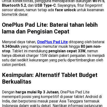
Untuk konektivitas, pengguna mendapatkan dukungan
Wi-Fi 5
,
Bluetooth 5.2
, dan
USB Type-C
. Sayangnya, fitur
fingerprint
sensor
absen, namun tetap ada
face unlock
untuk keamanan
biometrik dasar.
OnePlus Pad Lite: Baterai tahan lebih
lama dan Pengisian Cepat
Menyoal daya tahan,
OnePlus Pad Lite
ditopang oleh baterai
9.340mAh
yang mampu memutar musik hingga
80 jam non-
stop
. Tablet ini mendukung
pengisian cepat 33W
, namun
hanya dibekali charger 15W dalam paket penjualan. Ini menjadi
satu dari sedikit kekurangan yang perlu dipertimbangkan oleh
calon pembeli.
Kesimpulan: Alternatif Tablet Budget
Berkualitas
Dengan
harga mulai Rp 3 Jutaan
, OnePlus Pad Lite
menempati posisi yang kompetitif di pasar tablet Android di
India, dan berpotensi masuk pasar Asia Tenggara termasuk
Indonesia dalam waktu dekat. Nantikan informasi peluncuran