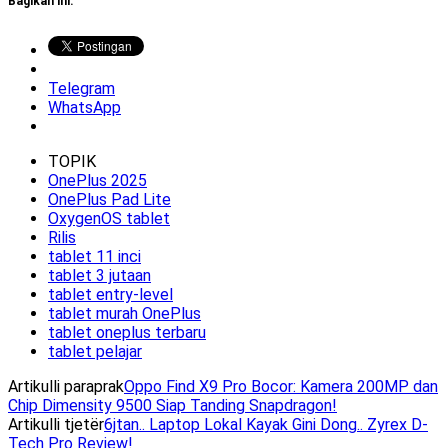
Bagikan ini:
Telegram
WhatsApp
TOPIK
OnePlus 2025
OnePlus Pad Lite
OxygenOS tablet
Rilis
tablet 11 inci
tablet 3 jutaan
tablet entry-level
tablet murah OnePlus
tablet oneplus terbaru
tablet pelajar
Artikulli paraprak
Oppo Find X9 Pro Bocor: Kamera 200MP dan
Chip Dimensity 9500 Siap Tanding Snapdragon!
Artikulli tjetër
6jtan.. Laptop Lokal Kayak Gini Dong.. Zyrex D-
Tech Pro Review!