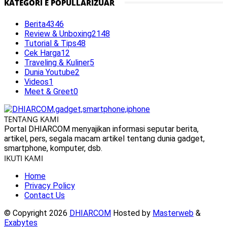
KATEGORI E POPULLARIZUAR
Berita
4346
Review & Unboxing
2148
Tutorial & Tips
48
Cek Harga
12
Traveling & Kuliner
5
Dunia Youtube
2
Videos
1
Meet & Greet
0
TENTANG KAMI
Portal DHIARCOM menyajikan informasi seputar berita,
artikel, pers, segala macam artikel tentang dunia gadget,
smartphone, komputer, dsb.
IKUTI KAMI
Home
Privacy Policy
Contact Us
© Copyright 2026
DHIARCOM
Hosted by
Masterweb
&
Exabytes