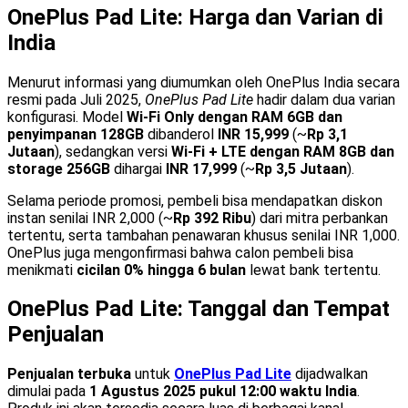
OnePlus Pad Lite: Harga dan Varian di
India
Menurut informasi yang diumumkan oleh OnePlus India secara
resmi pada Juli 2025,
OnePlus Pad Lite
hadir dalam dua varian
konfigurasi. Model
Wi-Fi Only dengan RAM 6GB dan
penyimpanan 128GB
dibanderol
INR 15,999
(~
Rp 3,1
Jutaan
), sedangkan versi
Wi-Fi + LTE dengan RAM 8GB dan
storage 256GB
dihargai
INR 17,999
(~
Rp 3,5 Jutaan
).
Selama periode promosi, pembeli bisa mendapatkan diskon
instan senilai INR 2,000 (~
Rp 392 Ribu
) dari mitra perbankan
tertentu, serta tambahan penawaran khusus senilai INR 1,000.
OnePlus juga mengonfirmasi bahwa calon pembeli bisa
menikmati
cicilan 0% hingga 6 bulan
lewat bank tertentu.
OnePlus Pad Lite: Tanggal dan Tempat
Penjualan
Penjualan terbuka
untuk
OnePlus Pad Lite
dijadwalkan
dimulai pada
1 Agustus 2025 pukul 12:00 waktu India
.