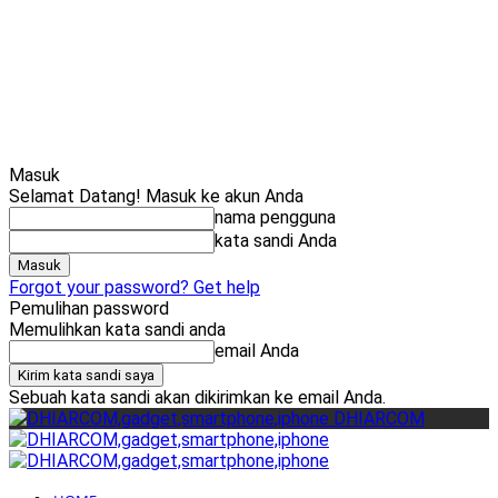
Cari
Gadget Seru?
TikTok: 1,8M
Masuk
Selamat Datang! Masuk ke akun Anda
nama pengguna
kata sandi Anda
Forgot your password? Get help
Pemulihan password
Memulihkan kata sandi anda
email Anda
Sebuah kata sandi akan dikirimkan ke email Anda.
DHIARCOM