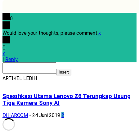
0
Would love your thoughts, please comment.
x
(
)
x
|
Reply
Insert
ARTIKEL LEBIH
Spesifikasi Utama Lenovo Z6 Terungkap Usung
Tiga Kamera Sony AI
DHIARCOM
-
24 Juni 2019
2