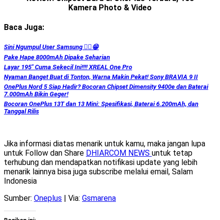
Kamera Photo & Video
Baca Juga:
Sini Ngumpul User Samsung ☝🏻😁
Pake Hape 8000mAh Dipake Seharian
Layar 195″ Cuma Sekecil Ini!!!! XREAL One Pro
Nyaman Banget Buat di Tonton, Warna Makin Pekat! Sony BRAVIA 9 II
OnePlus Nord 5 Siap Hadir? Bocoran Chipset Dimensity 9400e dan Baterai
7.000mAh Bikin Geger!
Bocoran OnePlus 13T dan 13 Mini: Spesifikasi, Baterai 6.200mAh, dan
Tanggal Rilis
Jika informasi diatas menarik untuk kamu, maka jangan lupa
untuk Follow dan Share
DHIARCOM NEWS
untuk tetap
terhubung dan mendapatkan notifikasi update yang lebih
menarik lainnya bisa juga subscribe melalui email, Salam
Indonesia
Sumber:
Oneplus
| Via:
Gsmarena