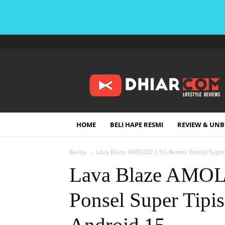
DHIARCOM
HOME
BELI HAPE RESMI
REVIEW & UN
Berita
Lava Blaze AMOLED 2 5G Resmi: Ponsel Super
Lava Blaze AMOL
Ponsel Super Ti