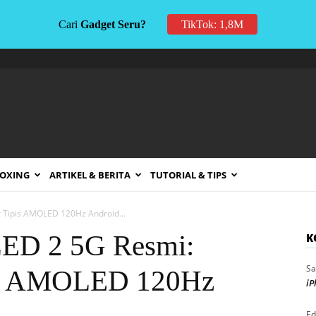
Cari
Gadget Seru?
TikTok: 1,8M
BOXING
ARTIKEL & BERITA
TUTORIAL & TIPS
 Tipis AMOLED 120Hz Android...
ED 2 5G Resmi:
K
Sa
pis AMOLED 120Hz
iP
Ed