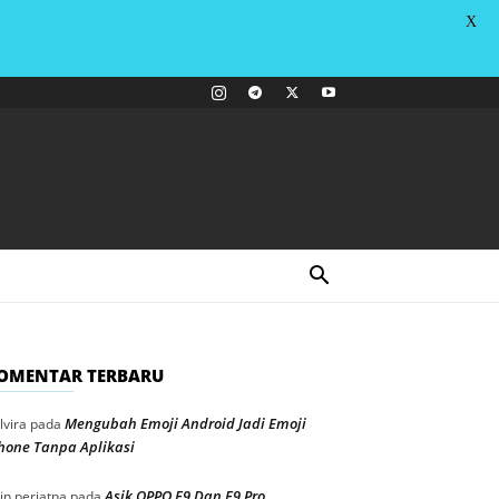
X
OMENTAR TERBARU
Mengubah Emoji Android Jadi Emoji
lvira
pada
hone Tanpa Aplikasi
Asik OPPO F9 Dan F9 Pro
in periatna
pada