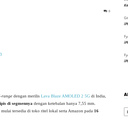
Ke
0
Gi
iP
Fy
iP
Fy
iP
A
-range
dengan merilis
Lava Blaze AMOLED 2 5G
di India,
tipis di segmennya
dengan ketebalan hanya 7,55 mm.
Ar
 mulai tersedia di toko ritel lokal serta Amazon pada
16