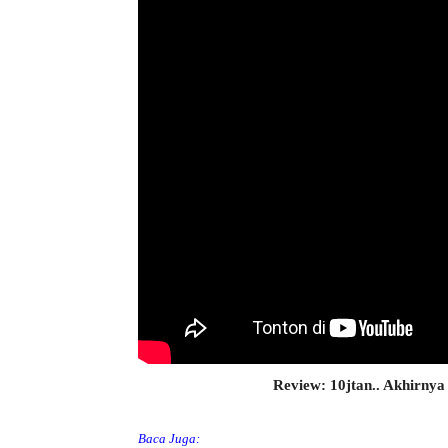
Review: 10jtan.. Akhirnya
Baca Juga: