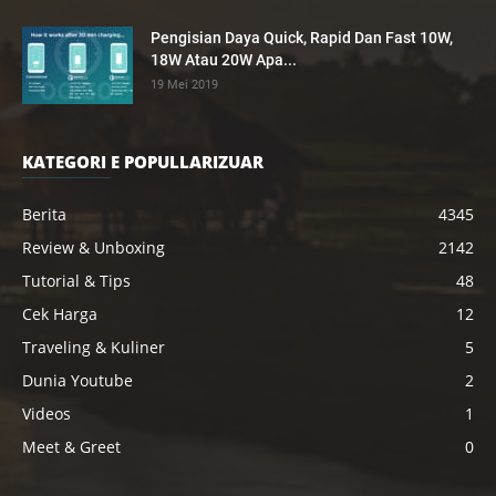
Pengisian Daya Quick, Rapid Dan Fast 10W,
18W Atau 20W Apa...
19 Mei 2019
KATEGORI E POPULLARIZUAR
Berita
4345
Review & Unboxing
2142
Tutorial & Tips
48
Cek Harga
12
Traveling & Kuliner
5
Dunia Youtube
2
Videos
1
Meet & Greet
0