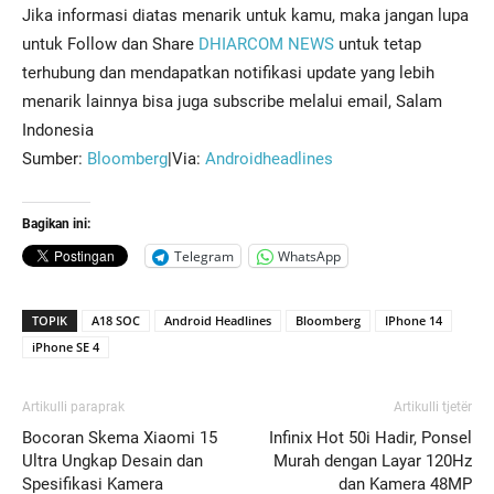
Jika informasi diatas menarik untuk kamu, maka jangan lupa
untuk Follow dan Share
DHIARCOM NEWS
untuk tetap
terhubung dan mendapatkan notifikasi update yang lebih
menarik lainnya bisa juga subscribe melalui email, Salam
Indonesia
Sumber:
Bloomberg
|Via:
Androidheadlines
Bagikan ini:
Telegram
WhatsApp
TOPIK
A18 SOC
Android Headlines
Bloomberg
IPhone 14
iPhone SE 4
Artikulli paraprak
Artikulli tjetër
Bocoran Skema Xiaomi 15
Infinix Hot 50i Hadir, Ponsel
Ultra Ungkap Desain dan
Murah dengan Layar 120Hz
Spesifikasi Kamera
dan Kamera 48MP