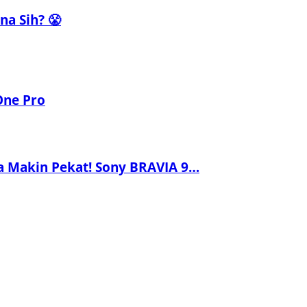
a Sih? 😤
One Pro
a Makin Pekat! Sony BRAVIA 9…