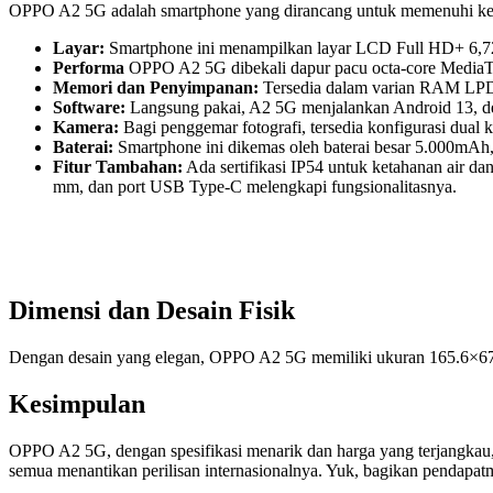
OPPO A2 5G adalah smartphone yang dirancang untuk memenuhi kebu
Layar:
Smartphone ini menampilkan layar LCD Full HD+ 6,72 i
Performa
OPPO A2 5G dibekali dapur pacu octa-core Medi
Memori dan Penyimpanan:
Tersedia dalam varian RAM LPDD
Software:
Langsung pakai, A2 5G menjalankan Android 13, d
Kamera:
Bagi penggemar fotografi, tersedia konfigurasi dua
Baterai:
Smartphone ini dikemas oleh baterai besar 5.000m
Fitur Tambahan:
Ada sertifikasi IP54 untuk ketahanan air dan
mm, dan port USB Type-C melengkapi fungsionalitasnya.
Dimensi dan Desain Fisik
Dengan desain yang elegan, OPPO A2 5G memiliki ukuran 165.6×67.
Kesimpulan
OPPO A2 5G, dengan spesifikasi menarik dan harga yang terjangkau,
semua menantikan perilisan internasionalnya. Yuk, bagikan pendapa