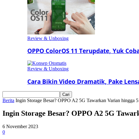
Review & Unboxing
OPPO ColorOS 11 Terupdate, Yuk Coba 
Review & Unboxing
Cara Bikin Video Dramatik, Pake Len
Berita
Ingin Storage Besar? OPPO A2 5G Tawarkan Varian hingga
Ingin Storage Besar? OPPO A2 5G Tawar
6 November 2023
0