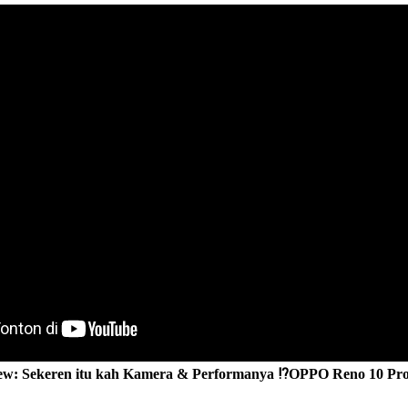
ew: Sekeren itu kah Kamera & Performanya ⁉️OPPO Reno 10 Pr