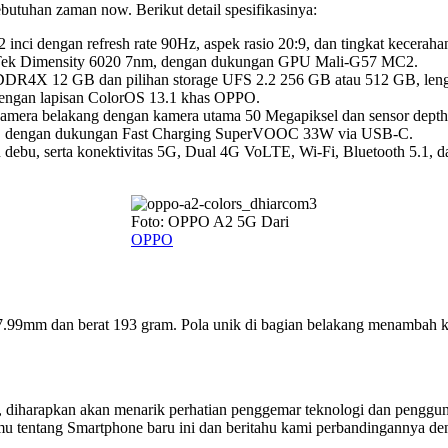
tuhan zaman now. Berikut detail spesifikasinya:
nci dengan refresh rate 90Hz, aspek rasio 20:9, dan tingkat kecerah
aTek Dimensity 6020 7nm, dengan dukungan GPU Mali-G57 MC2.
R4X 12 GB dan pilihan storage UFS 2.2 256 GB atau 512 GB, lengk
engan lapisan ColorOS 13.1 khas OPPO.
l kamera belakang dengan kamera utama 50 Megapiksel dan sensor dept
Ah, dengan dukungan Fast Charging SuperVOOC 33W via USB-C.
 debu, serta konektivitas 5G, Dual 4G VoLTE, Wi-Fi, Bluetooth 5.1, dan
Foto: OPPO A2 5G Dari
OPPO
99mm dan berat 193 gram. Pola unik di bagian belakang menambah k
 diharapkan akan menarik perhatian penggemar teknologi dan penggun
tmu tentang Smartphone baru ini dan beritahu kami perbandingannya 