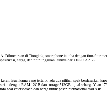
iluncurkan di Tiongkok, smartphone ini tiba dengan fitur-fitur menar
 spesifikasi, harga, dan fitur unggulan lainnya dari OPPO A2 5G.
ren. Buat kamu yang tertarik, ada dua pilihan spek berdasarkan ka
a varian dengan RAM 12GB dan storage 512GB dijual seharga Yuan 1799 
o soal ketersediaan dan harga untuk pasar internasional atau Asia.