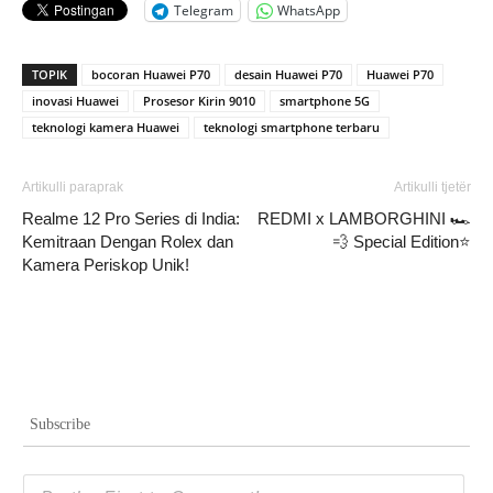
Telegram
WhatsApp
TOPIK
bocoran Huawei P70
desain Huawei P70
Huawei P70
inovasi Huawei
Prosesor Kirin 9010
smartphone 5G
teknologi kamera Huawei
teknologi smartphone terbaru
Artikulli paraprak
Artikulli tjetër
Realme 12 Pro Series di India:
REDMI x LAMBORGHINI 🏎️
Kemitraan Dengan Rolex dan
💨 Special Edition⭐️
Kamera Periskop Unik!
Subscribe