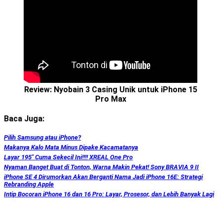
Review: Nyobain 3 Casing Unik untuk iPhone 15
Pro Max
Baca Juga:
Pilih Samsung atau iPhone?
Makanya Kalo Mata Minus Dipake Kacamatanya
Layar 195″ Cuma Sekecil Ini!!!! XREAL One Pro
Nyaman Banget Buat di Tonton, Warna Makin Pekat! Sony BRAVIA 9 II
iPhone SE 4 Dirumorkan Akan Berganti Nama Jadi iPhone 16E: Strategi
Rebranding Apple
Intip Bocoran iPhone 16 dan 16 Pro: Layar, Prosesor, dan Lebih Banyak Lagi