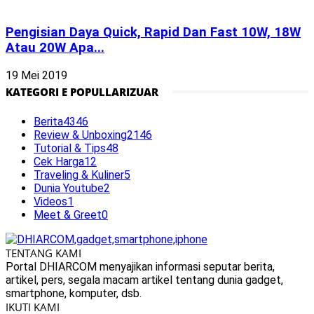
Pengisian Daya Quick, Rapid Dan Fast 10W, 18W
Atau 20W Apa...
19 Mei 2019
KATEGORI E POPULLARIZUAR
Berita
4346
Review & Unboxing
2146
Tutorial & Tips
48
Cek Harga
12
Traveling & Kuliner
5
Dunia Youtube
2
Videos
1
Meet & Greet
0
TENTANG KAMI
Portal DHIARCOM menyajikan informasi seputar berita,
artikel, pers, segala macam artikel tentang dunia gadget,
smartphone, komputer, dsb.
IKUTI KAMI