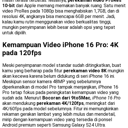
masih terasa terbatas. Misalnya,
perekaman video ProRes
10-bit
dari Apple memang memakan banyak ruang. Satu menit
video ProRes pada 1080p bisa menghabiskan 1,7GB, dan di
resolusi 4K, angkanya bisa mencapai 6GB per menit. Jadi,
kalau kamu rutin menggunakan video berkualitas tinggi,
mungkin penyimpanan lebih besar adalah opsi yang tepat
untuk dipilih.
Kemampuan Video iPhone 16 Pro: 4K
pada 120fps
Meski penyimpanan model standar sudah ditingkatkan, buat
kamu yang berharap pada fitur
perekaman video 8K
mungkin
akan kecewa karena belum didukung di seri iPhone 16 ini.
Meskipun sensor kamera 48MP yang sebelumnya
diperkenalkan di model Pro tampak menjanjikan, iPhone 16
Pro tetap fokus pada peningkatan kemampuan video yang
sudah ada. Menurut
Bocoran dari 9to5Mac
,
iPhone 16 Pro
akan mendukung
perekaman 4K/120fps
, meningkat dari
4K/60fps pada model sebelumnya. Fitur ini memungkinkan
rekaman gerakan lambat yang lebih mulus dan mendetail,
mirip dengan kemampuan video yang tersedia di ponsel
Android premium seperti Samsung Galaxy S24 Ultra.