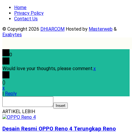
Home
Privacy Policy
Contact Us
© Copyright 2026
DHIARCOM
Hosted by
Masterweb
&
Exabytes
0
Would love your thoughts, please comment.
x
(
)
x
|
Reply
Insert
ARTIKEL LEBIH
Desain Resmi OPPO Reno 4 Terungkap Reno