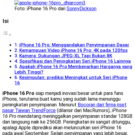
Foto: iPhone 16 Pro dari
SonnyDickson
Isi
iPhone 16 Pro: Menggandakan Penyimpanan Dasar
Kemampuan Video iPhone 16 Pro: 4K pada 120fps
Kamera: Dukungan JPEG-XL Tapi Bukan 8K
Spesifikasi dan Peningkatan Seri iPhone 16 Lainnya
Apakah iPhone 16 Pro Membenarkan Harganya yang
Lebih Tinggi?
Kesimpulan: prediksi Meningkat untuk Seri iPhone
16
iPhone 16 Pro
siap menjadi inovasi besar untuk para fans
iPhone, terutama buat kamu yang sudah lama menunggu
peningkatan penyimpanan. Menurut
Bocoran dari firma riset
pasar Taiwan TrendForce
(dilansir dari MacRumors),
iPhone
16 Pro
mendatang meninggalkan penyimpanan standar 128GB
dan langsung naik ke 256GB. Peningkatan ini sangat ditunggu,
apalagi Apple diprediksi akan meluncurkan seri iPhone 16
pada awal September. Selain penyimpanan yang lebih besar,