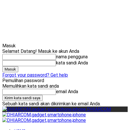
Cari
Gadget Seru?
TikTok: 1,8M
Masuk
Selamat Datang! Masuk ke akun Anda
nama pengguna
kata sandi Anda
Forgot your password? Get help
Pemulihan password
Memulihkan kata sandi anda
email Anda
Sebuah kata sandi akan dikirimkan ke email Anda.
DHIARCOM