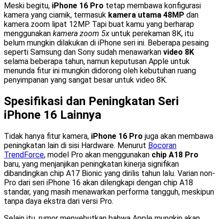
Meski begitu,
iPhone 16 Pro
tetap membawa konfigurasi
kamera yang ciamik, termasuk
kamera utama 48MP
dan
kamera zoom lipat 12MP. Tapi buat kamu yang berharap
menggunakan
kamera zoom 5x
untuk perekaman 8K, itu
belum mungkin dilakukan di iPhone seri ini. Beberapa pesaing
seperti Samsung dan Sony sudah menawarkan
video 8K
selama beberapa tahun, namun keputusan Apple untuk
menunda fitur ini mungkin didorong oleh kebutuhan ruang
penyimpanan yang sangat besar untuk video 8K.
Spesifikasi dan Peningkatan Seri
iPhone 16 Lainnya
Tidak hanya fitur kamera,
iPhone 16 Pro
juga akan membawa
peningkatan lain di sisi Hardware. Menurut
Bocoran
TrendForce
, model Pro akan menggunakan
chip A18 Pro
baru, yang menjanjikan peningkatan kinerja signifikan
dibandingkan chip A17 Bionic yang dirilis tahun lalu. Varian non-
Pro dari seri iPhone 16 akan dilengkapi dengan chip A18
standar, yang masih menawarkan performa tangguh, meskipun
tanpa daya ekstra dari versi Pro.
Selain itu, rumor menyebutkan bahwa Apple mungkin akan