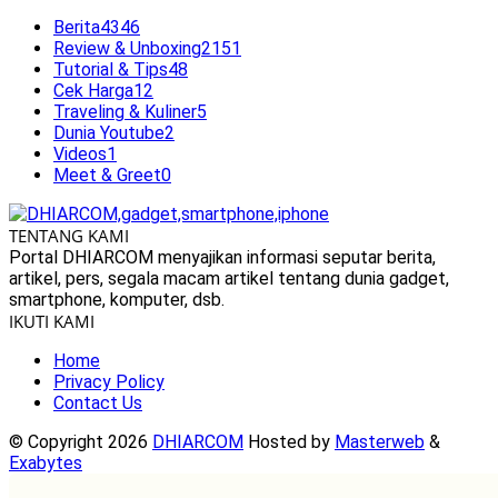
Berita
4346
Review & Unboxing
2151
Tutorial & Tips
48
Cek Harga
12
Traveling & Kuliner
5
Dunia Youtube
2
Videos
1
Meet & Greet
0
TENTANG KAMI
Portal DHIARCOM menyajikan informasi seputar berita,
artikel, pers, segala macam artikel tentang dunia gadget,
smartphone, komputer, dsb.
IKUTI KAMI
Home
Privacy Policy
Contact Us
© Copyright 2026
DHIARCOM
Hosted by
Masterweb
&
Exabytes