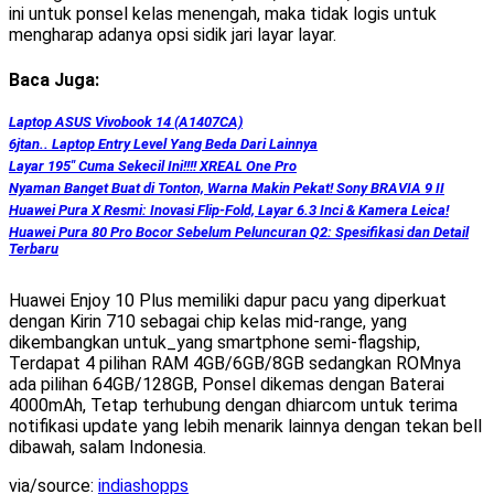
ini untuk ponsel kelas menengah, maka tidak logis untuk
mengharap adanya opsi sidik jari layar layar.
Baca Juga:
Laptop ASUS Vivobook 14 (A1407CA)
6jtan.. Laptop Entry Level Yang Beda Dari Lainnya
Layar 195″ Cuma Sekecil Ini!!!! XREAL One Pro
Nyaman Banget Buat di Tonton, Warna Makin Pekat! Sony BRAVIA 9 II
Huawei Pura X Resmi: Inovasi Flip-Fold, Layar 6.3 Inci & Kamera Leica!
Huawei Pura 80 Pro Bocor Sebelum Peluncuran Q2: Spesifikasi dan Detail
Terbaru
Huawei Enjoy 10 Plus memiliki dapur pacu yang diperkuat
dengan Kirin 710 sebagai chip kelas mid-range, yang
dikembangkan untuk_yang smartphone semi-flagship,
Terdapat 4 pilihan RAM 4GB/6GB/8GB sedangkan ROMnya
ada pilihan 64GB/128GB, Ponsel dikemas dengan Baterai
4000mAh, Tetap terhubung dengan dhiarcom untuk terima
notifikasi update yang lebih menarik lainnya dengan tekan bell
dibawah, salam Indonesia.
via/source:
indiashopps