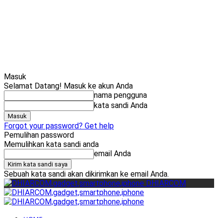
Cari
Gadget Seru?
TikTok: 1,8M
Masuk
Selamat Datang! Masuk ke akun Anda
nama pengguna
kata sandi Anda
Forgot your password? Get help
Pemulihan password
Memulihkan kata sandi anda
email Anda
Sebuah kata sandi akan dikirimkan ke email Anda.
DHIARCOM