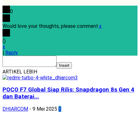
0
Would love your thoughts, please comment.
x
(
)
x
|
Reply
Insert
ARTIKEL LEBIH
POCO F7 Global Siap Rilis: Snapdragon 8s Gen 4
dan Baterai...
DHIARCOM
-
9 Mei 2025
0