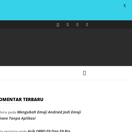
X
OMENTAR TERBARU
Mengubah Emoji Android Jadi Emoji
lvira
pada
hone Tanpa Aplikasi
Asik OPPO F9 Dan F9 Pro
in periatna
pada