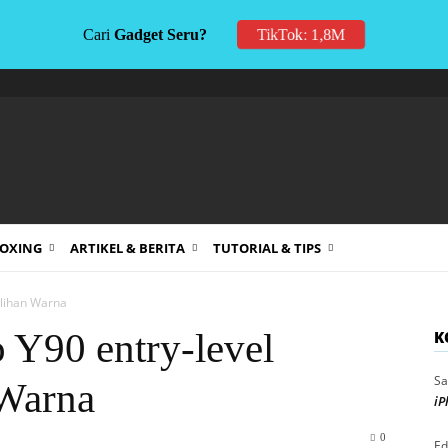
Cari
Gadget Seru?
TikTok: 1,8M
BOXING
ARTIKEL & BERITA
TUTORIAL & TIPS
ilihan Warna
 Y90 entry-level
K
Sa
 Warna
iP
0
Ed