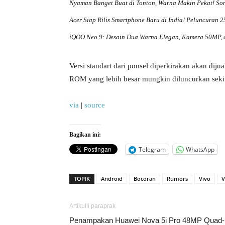
Nyaman Banget Buat di Tonton, Warna Makin Pekat! Son
Acer Siap Rilis Smartphone Baru di India! Peluncuran 
iQOO Neo 9: Desain Dua Warna Elegan, Kamera 50MP, d
Versi standart dari ponsel diperkirakan akan diju
ROM yang lebih besar mungkin diluncurkan sekit
via
|
source
Bagikan ini:
Telegram
WhatsApp
TOPIK
Android
Bocoran
Rumors
Vivo
V
Artikulli paraprak
Penampakan Huawei Nova 5i Pro 48MP Quad-