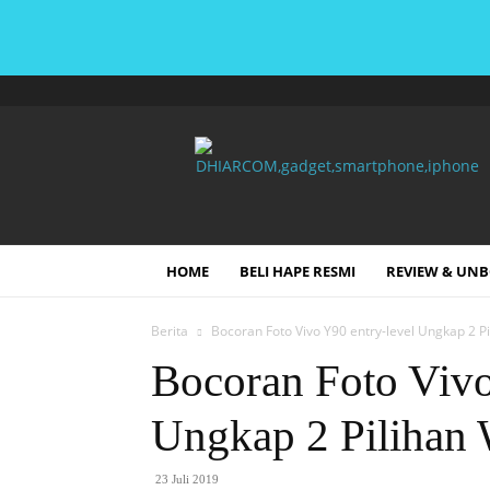
DHIARCOM
HOME
BELI HAPE RESMI
REVIEW & UN
Berita
Bocoran Foto Vivo Y90 entry-level Ungkap 2 P
Bocoran Foto Vivo
Ungkap 2 Pilihan
23 Juli 2019