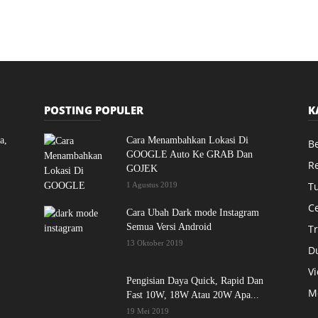
POSTING POPULER
K
a,
Cara Menambahkan Lokasi Di
Be
GOOGLE Auto Ke GRAB Dan
R
GOJEK
Tu
1 Agustus 2019
C
Cara Ubah Dark mode Instagram
Semua Versi Android
Tr
13 Oktober 2019
D
V
Pengisian Daya Quick, Rapid Dan
M
Fast 10W, 18W Atau 20W Apa...
19 Mei 2019