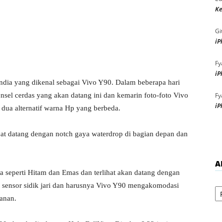
Ke
Gi
iP
Fy
iP
India yang dikenal sebagai Vivo Y90. Dalam beberapa hari
onsel cerdas yang akan datang ini dan kemarin foto-foto Vivo
Fy
iP
dua alternatif warna Hp yang berbeda.
at datang dengan notch gaya waterdrop di bagian depan dan
A
a seperti Hitam dan Emas dan terlihat akan datang dengan
Ar
ki sensor sidik jari dan harusnya Vivo Y90 mengakomodasi
anan.