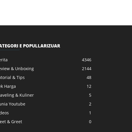
ATEGORI E POPULLARIZUAR
rita
4346
eview & Unboxing
2144
torial & Tips
48
ek Harga
12
aveling & Kuliner
5
unia Youtube
2
ideos
1
eet & Greet
0