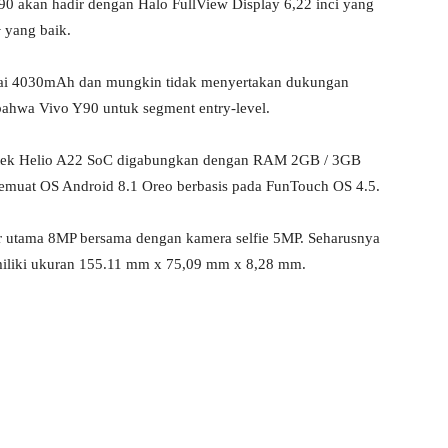
 akan hadir dengan Halo FullView Display 6,22 inci yang
 yang baik.
erai 4030mAh dan mungkin tidak menyertakan dukungan
 bahwa Vivo Y90 untuk segment entry-level.
atek Helio A22 SoC digabungkan dengan RAM 2GB / 3GB
uat OS Android 8.1 Oreo berbasis pada FunTouch OS 4.5.
or utama 8MP bersama dengan kamera selfie 5MP. Seharusnya
miliki ukuran 155.11 mm x 75,09 mm x 8,28 mm.