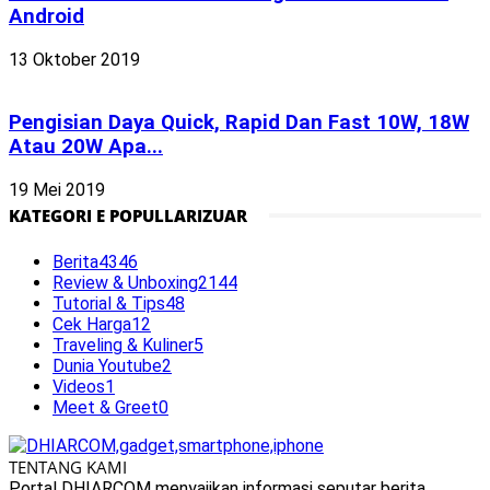
Android
13 Oktober 2019
Pengisian Daya Quick, Rapid Dan Fast 10W, 18W
Atau 20W Apa...
19 Mei 2019
KATEGORI E POPULLARIZUAR
Berita
4346
Review & Unboxing
2144
Tutorial & Tips
48
Cek Harga
12
Traveling & Kuliner
5
Dunia Youtube
2
Videos
1
Meet & Greet
0
TENTANG KAMI
Portal DHIARCOM menyajikan informasi seputar berita,