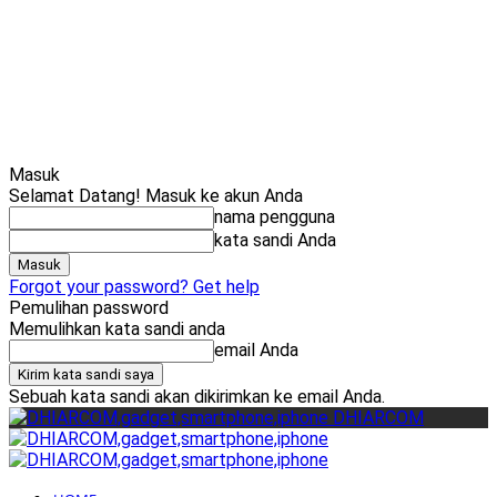
Cari
Gadget Seru?
TikTok: 1,8M
Masuk
Selamat Datang! Masuk ke akun Anda
nama pengguna
kata sandi Anda
Forgot your password? Get help
Pemulihan password
Memulihkan kata sandi anda
email Anda
Sebuah kata sandi akan dikirimkan ke email Anda.
DHIARCOM