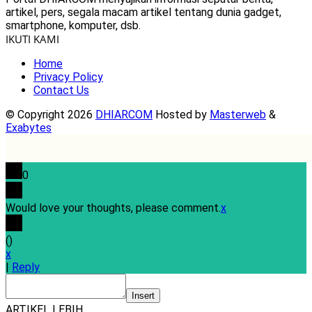
artikel, pers, segala macam artikel tentang dunia gadget,
smartphone, komputer, dsb.
IKUTI KAMI
Home
Privacy Policy
Contact Us
© Copyright 2026
DHIARCOM
Hosted by
Masterweb
&
Exabytes
0
Would love your thoughts, please comment.
x
(
)
x
|
Reply
Insert
ARTIKEL LEBIH