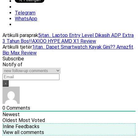
Telegram
WhatsApp
Artikulli paraprak
5jtan.. Laptop Entry Level Dikasih ADP Extra
3 Tahun Bos!!AXIOO HYPE AMD X1 Review
Artikulli tjetër
1jtan.. Dapet Smartwatch Kayak Gini?? Amazfit
Bip Max Review
Subscribe
Notify of
0
Comments
Newest
Oldest
Most Voted
Inline Feedbacks
View all comments