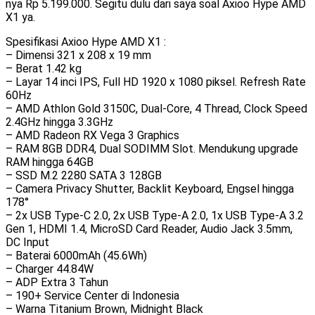
nya Rp 5.199.000. Segitu dulu dari saya soal Axioo Hype AMD
X1 ya.
Spesifikasi Axioo Hype AMD X1 :
– Dimensi 321 x 208 x 19 mm
– Berat 1.42 kg
– Layar 14 inci IPS, Full HD 1920 x 1080 piksel. Refresh Rate
60Hz
– AMD Athlon Gold 3150C, Dual-Core, 4 Thread, Clock Speed
2.4GHz hingga 3.3GHz
– AMD Radeon RX Vega 3 Graphics
– RAM 8GB DDR4, Dual SODIMM Slot. Mendukung upgrade
RAM hingga 64GB
– SSD M.2 2280 SATA 3 128GB
– Camera Privacy Shutter, Backlit Keyboard, Engsel hingga
178°
– 2x USB Type-C 2.0, 2x USB Type-A 2.0, 1x USB Type-A 3.2
Gen 1, HDMI 1.4, MicroSD Card Reader, Audio Jack 3.5mm,
DC Input
– Baterai 6000mAh (45.6Wh)
– Charger 44.84W
– ADP Extra 3 Tahun
– 190+ Service Center di Indonesia
– Warna Titanium Brown, Midnight Black