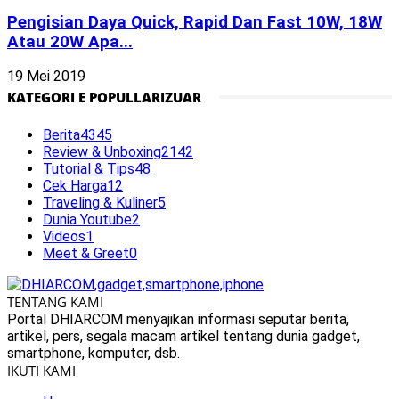
Pengisian Daya Quick, Rapid Dan Fast 10W, 18W
Atau 20W Apa...
19 Mei 2019
KATEGORI E POPULLARIZUAR
Berita
4345
Review & Unboxing
2142
Tutorial & Tips
48
Cek Harga
12
Traveling & Kuliner
5
Dunia Youtube
2
Videos
1
Meet & Greet
0
TENTANG KAMI
Portal DHIARCOM menyajikan informasi seputar berita,
artikel, pers, segala macam artikel tentang dunia gadget,
smartphone, komputer, dsb.
IKUTI KAMI