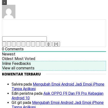
{}
[+]
0
Comments
Newest
Oldest
Most Voted
Inline Feedbacks
View all comments
KOMENTAR TERBARU
Salvira
pada
Mengubah Emoji Android Jadi Emoji iPhone
Tanpa Aplikasi
Edin periatna
pada
Asik OPPO F9 Dan F9 Pro Kebagian
Android 10
Git git
pada
Mengubah Emoji Android Jadi Emoji iPhone
Tanpa Aplikasi