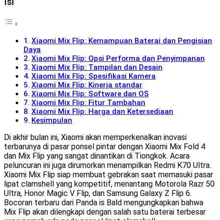
Isi
Xiaomi Mix Flip: Kemampuan Baterai dan Pengisian
Daya
Xiaomi Mix Flip: Opsi Performa dan Penyimpanan
Xiaomi Mix Flip: Tampilan dan Desain
Xiaomi Mix Flip: Spesifikasi Kamera
Xiaomi Mix Flip: Kinerja standar
Xiaomi Mix Flip: Software dan OS
Xiaomi Mix Flip: Fitur Tambahan
Xiaomi Mix Flip: Harga dan Ketersediaan
Kesimpulan
Di akhir bulan ini, Xiaomi akan memperkenalkan inovasi
terbarunya di pasar ponsel pintar dengan Xiaomi Mix Fold 4
dan Mix Flip yang sangat dinantikan di Tiongkok. Acara
peluncuran ini juga dirumorkan menampilkan Redmi K70 Ultra.
Xiaomi Mix Flip siap membuat gebrakan saat memasuki pasar
lipat clamshell yang kompetitif, menantang Motorola Razr 50
Ultra, Honor Magic V Flip, dan Samsung Galaxy Z Flip 6.
Bocoran terbaru dari Panda is Bald mengungkapkan bahwa
Mix Flip akan dilengkapi dengan salah satu baterai terbesar