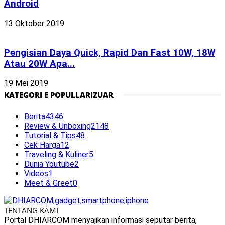
Android
13 Oktober 2019
Pengisian Daya Quick, Rapid Dan Fast 10W, 18W
Atau 20W Apa...
19 Mei 2019
KATEGORI E POPULLARIZUAR
Berita
4346
Review & Unboxing
2148
Tutorial & Tips
48
Cek Harga
12
Traveling & Kuliner
5
Dunia Youtube
2
Videos
1
Meet & Greet
0
TENTANG KAMI
Portal DHIARCOM menyajikan informasi seputar berita,