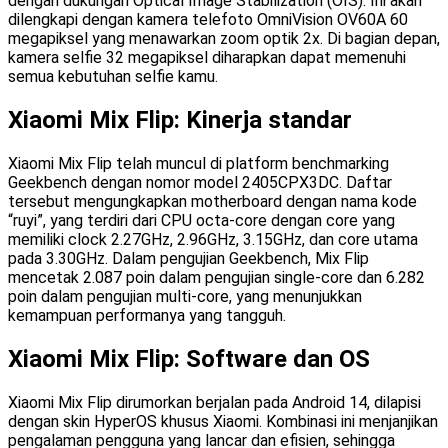
dengan dukungan Optical Image Stabilization (OIS). Ini akan
dilengkapi dengan kamera telefoto OmniVision OV60A 60
megapiksel yang menawarkan zoom optik 2x. Di bagian depan,
kamera selfie 32 megapiksel diharapkan dapat memenuhi
semua kebutuhan selfie kamu.
Xiaomi Mix Flip: Kinerja standar
Xiaomi Mix Flip telah muncul di platform benchmarking
Geekbench dengan nomor model 2405CPX3DC. Daftar
tersebut mengungkapkan motherboard dengan nama kode
“ruyi”, yang terdiri dari CPU octa-core dengan core yang
memiliki clock 2.27GHz, 2.96GHz, 3.15GHz, dan core utama
pada 3.30GHz. Dalam pengujian Geekbench, Mix Flip
mencetak 2.087 poin dalam pengujian single-core dan 6.282
poin dalam pengujian multi-core, yang menunjukkan
kemampuan performanya yang tangguh.
Xiaomi Mix Flip: Software dan OS
Xiaomi Mix Flip dirumorkan berjalan pada Android 14, dilapisi
dengan skin HyperOS khusus Xiaomi. Kombinasi ini menjanjikan
pengalaman pengguna yang lancar dan efisien, sehingga