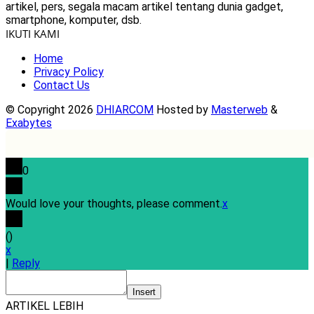
artikel, pers, segala macam artikel tentang dunia gadget,
smartphone, komputer, dsb.
IKUTI KAMI
Home
Privacy Policy
Contact Us
© Copyright 2026
DHIARCOM
Hosted by
Masterweb
&
Exabytes
0
Would love your thoughts, please comment.
x
(
)
x
|
Reply
Insert
ARTIKEL LEBIH