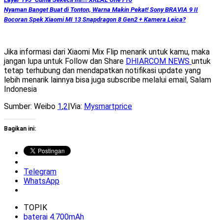
Nyaman Banget Buat di Tonton, Warna Makin Pekat! Sony BRAVIA 9 II
Bocoran Spek Xiaomi MI 13 Snapdragon 8 Gen2 + Kamera Leica?
Jika informasi dari Xiaomi Mix Flip menarik untuk kamu, maka
jangan lupa untuk Follow dan Share
DHIARCOM NEWS
untuk
tetap terhubung dan mendapatkan notifikasi update yang
lebih menarik lainnya bisa juga subscribe melalui email, Salam
Indonesia
Sumber: Weibo
1
,
2
|Via:
Mysmartprice
Bagikan ini:
Telegram
WhatsApp
TOPIK
baterai 4.700mAh