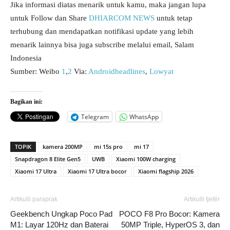
Jika informasi diatas menarik untuk kamu, maka jangan lupa
untuk Follow dan Share
DHIARCOM NEWS
untuk tetap
terhubung dan mendapatkan notifikasi update yang lebih
menarik lainnya bisa juga subscribe melalui email, Salam
Indonesia
Sumber: Weibo
1
,
2
Via:
Androidheadlines
,
Lowyat
Bagikan ini:
Telegram
WhatsApp
TOPIK
kamera 200MP
mi 15s pro
mi 17
Snapdragon 8 Elite Gen5
UWB
Xiaomi 100W charging
Xiaomi 17 Ultra
Xiaomi 17 Ultra bocor
Xiaomi flagship 2026
Artikulli paraprak
Artikulli tjetër
Geekbench Ungkap Poco Pad
POCO F8 Pro Bocor: Kamera
M1: Layar 120Hz dan Baterai
50MP Triple, HyperOS 3, dan