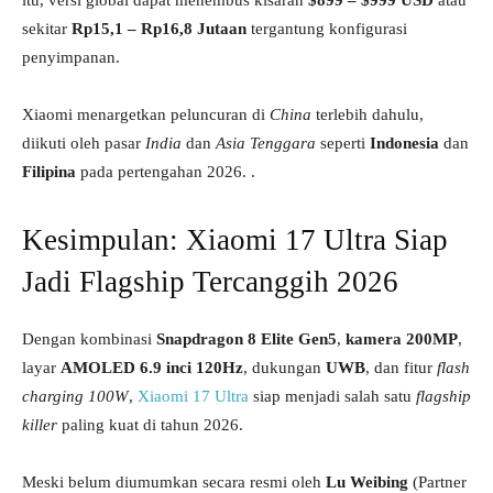
itu, versi global dapat menembus kisaran
$899 – $999 USD
atau
sekitar
Rp15,1 – Rp16,8 Jutaan
tergantung konfigurasi
penyimpanan.
Xiaomi menargetkan peluncuran di
China
terlebih dahulu,
diikuti oleh pasar
India
dan
Asia Tenggara
seperti
Indonesia
dan
Filipina
pada pertengahan 2026. .
Kesimpulan: Xiaomi 17 Ultra Siap
Jadi Flagship Tercanggih 2026
Dengan kombinasi
Snapdragon 8 Elite Gen5
,
kamera 200MP
,
layar
AMOLED 6.9 inci 120Hz
, dukungan
UWB
, dan fitur
flash
charging 100W
,
Xiaomi 17 Ultra
siap menjadi salah satu
flagship
killer
paling kuat di tahun 2026.
Meski belum diumumkan secara resmi oleh
Lu Weibing
(Partner