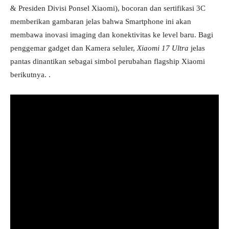
& Presiden Divisi Ponsel Xiaomi), bocoran dan sertifikasi 3C
memberikan gambaran jelas bahwa Smartphone ini akan
membawa inovasi imaging dan konektivitas ke level baru. Bagi
penggemar gadget dan Kamera seluler,
Xiaomi 17 Ultra
jelas
pantas dinantikan sebagai simbol perubahan flagship Xiaomi
berikutnya. .