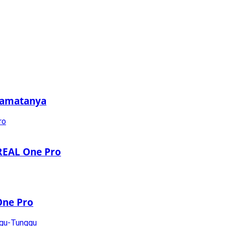
camatanya
REAL One Pro
One Pro