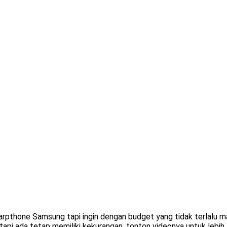
marpthone Samsung tapi ingin dengan budget yang tidak terlalu mah
tapi ada tetap memiliki kekurangan, tonton videonya untuk lebih