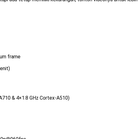
inum frame
enit)
-A710 & 4×1.8 GHz Cortex-A510)