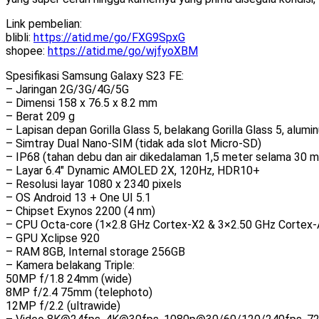
Link pembelian:
blibli:
https://atid.me/go/FXG9SpxG
shopee:
https://atid.me/go/wjfyoXBM
Spesifikasi Samsung Galaxy S23 FE:
– Jaringan 2G/3G/4G/5G
– Dimensi 158 x 76.5 x 8.2 mm
– Berat 209 g
– Lapisan depan Gorilla Glass 5, belakang Gorilla Glass 5, alum
– Simtray Dual Nano-SIM (tidak ada slot Micro-SD)
– IP68 (tahan debu dan air dikedalaman 1,5 meter selama 30 m
– Layar 6.4″ Dynamic AMOLED 2X, 120Hz, HDR10+
– Resolusi layar 1080 x 2340 pixels
– OS Android 13 + One UI 5.1
– Chipset Exynos 2200 (4 nm)
– CPU Octa-core (1×2.8 GHz Cortex-X2 & 3×2.50 GHz Cortex
– GPU Xclipse 920
– RAM 8GB, Internal storage 256GB
– Kamera belakang Triple:
50MP f/1.8 24mm (wide)
8MP f/2.4 75mm (telephoto)
12MP f/2.2 (ultrawide)