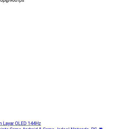
720p@960fps
gan Layar OLED 144Hz