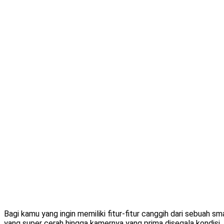
Bagi kamu yang ingin memiliki fitur-fitur canggih dari sebuah s
yang super cerah hingga kamernya yang prima disegala kondisi, 