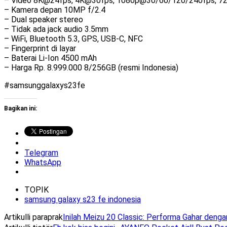
– Video 8K@24fps, 4K@30fps, 1080p@30/60/120/240fps, 
– Kamera depan 10MP f/2.4
– Dual speaker stereo
– Tidak ada jack audio 3.5mm
– WiFi, Bluetooth 5.3, GPS, USB-C, NFC
– Fingerprint di layar
– Baterai Li-Ion 4500 mAh
– Harga Rp. 8.999.000 8/256GB (resmi Indonesia)
#samsunggalaxys23fe
Bagikan ini:
Telegram
WhatsApp
TOPIK
samsung galaxy s23 fe indonesia
Artikulli paraprak
Inilah Meizu 20 Classic: Performa Gahar den