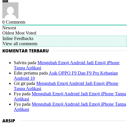
0
Comments
Newest
Oldest
Most Voted
Inline Feedbacks
View all comments
KOMENTAR TERBARU
Salvira
pada
Mengubah Emoji Android Jadi Emoji iPhone
Tanpa Aplikasi
Edin periatna
pada
Asik OPPO F9 Dan F9 Pro Kebagian
Android 10
Git git
pada
Mengubah Emoji Android Jadi Emoji iPhone
Tanpa Aplikasi
Fya
pada
Mengubah Emoji Android Jadi Emoji iPhone Tanpa
Aplikasi
Fya
pada
Mengubah Emoji Android Jadi Emoji iPhone Tanpa
Aplikasi
ARSIP