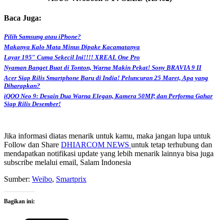
Baca Juga:
Pilih Samsung atau iPhone?
Makanya Kalo Mata Minus Dipake Kacamatanya
Layar 195″ Cuma Sekecil Ini!!!! XREAL One Pro
Nyaman Banget Buat di Tonton, Warna Makin Pekat! Sony BRAVIA 9 II
Acer Siap Rilis Smartphone Baru di India! Peluncuran 25 Maret, Apa yang
Diharapkan?
iQOO Neo 9: Desain Dua Warna Elegan, Kamera 50MP, dan Performa Gahar
Siap Rilis Desember!
Jika informasi diatas menarik untuk kamu, maka jangan lupa untuk
Follow dan Share
DHIARCOM NEWS
untuk tetap terhubung dan
mendapatkan notifikasi update yang lebih menarik lainnya bisa juga
subscribe melalui email, Salam Indonesia
Sumber:
Weibo
,
Smartprix
Bagikan ini: