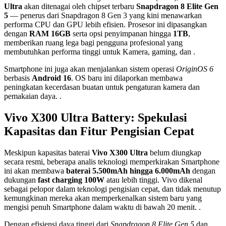
Ultra
akan ditenagai oleh chipset terbaru
Snapdragon 8 Elite Gen
5
— penerus dari Snapdragon 8 Gen 3 yang kini menawarkan
performa CPU dan GPU lebih efisien. Prosesor ini dipasangkan
dengan
RAM 16GB
serta opsi penyimpanan hingga
1TB
,
memberikan ruang lega bagi pengguna profesional yang
membutuhkan performa tinggi untuk Kamera, gaming, dan .
Smartphone ini juga akan menjalankan sistem operasi
OriginOS 6
berbasis
Android 16
. OS baru ini dilaporkan membawa
peningkatan kecerdasan buatan untuk pengaturan kamera dan
pemakaian daya. .
Vivo X300 Ultra Battery: Spekulasi
Kapasitas dan Fitur Pengisian Cepat
Meskipun kapasitas baterai
Vivo X300 Ultra
belum diungkap
secara resmi, beberapa analis teknologi memperkirakan Smartphone
ini akan membawa
baterai 5.500mAh hingga 6.000mAh
dengan
dukungan
fast charging 100W
atau lebih tinggi. Vivo dikenal
sebagai pelopor dalam teknologi pengisian cepat, dan tidak menutup
kemungkinan mereka akan memperkenalkan sistem baru yang
mengisi penuh Smartphone dalam waktu di bawah 20 menit. .
Dengan efisiensi daya tinggi dari
Snapdragon 8 Elite Gen 5
dan