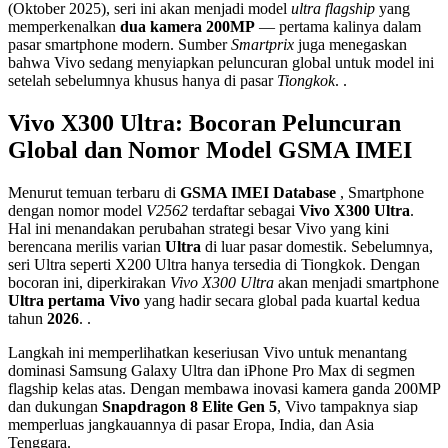
(Oktober 2025), seri ini akan menjadi model
ultra flagship
yang
memperkenalkan
dua kamera 200MP
— pertama kalinya dalam
pasar smartphone modern. Sumber
Smartprix
juga menegaskan
bahwa Vivo sedang menyiapkan peluncuran global untuk model ini
setelah sebelumnya khusus hanya di pasar
Tiongkok
. .
Vivo X300 Ultra: Bocoran Peluncuran
Global dan Nomor Model GSMA IMEI
Menurut temuan terbaru di
GSMA IMEI Database
, Smartphone
dengan nomor model
V2562
terdaftar sebagai
Vivo X300 Ultra
.
Hal ini menandakan perubahan strategi besar Vivo yang kini
berencana merilis varian
Ultra
di luar pasar domestik. Sebelumnya,
seri Ultra seperti X200 Ultra hanya tersedia di Tiongkok. Dengan
bocoran ini, diperkirakan
Vivo X300 Ultra
akan menjadi smartphone
Ultra pertama Vivo
yang hadir secara global pada kuartal kedua
tahun
2026
. .
Langkah ini memperlihatkan keseriusan Vivo untuk menantang
dominasi Samsung Galaxy Ultra dan iPhone Pro Max di segmen
flagship kelas atas. Dengan membawa inovasi kamera ganda 200MP
dan dukungan
Snapdragon 8 Elite Gen 5
, Vivo tampaknya siap
memperluas jangkauannya di pasar Eropa, India, dan Asia
Tenggara.