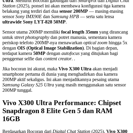
Ultra
. Menurut Bocoran gabungan dari
Smartprix
dan
Digital Chat
Station
(2025), ponsel ini akan membawa konfigurasi tiga kamera
belakang yang terdiri dari dua
sensor 200MP
— masing-masing
sensor
Sony IMX90E
dan
Samsung HPB
— serta satu lensa
ultrawide Sony LYT-828 50MP
.
Sensor utama 200MP memiliki
focal length 35mm
yang dirancang
untuk
street photography
dan potret manusia, sementara kamera
periskop telefoto 200MP-nya menawarkan
optical zoom
hingga 5x
dengan
OIS (Optical Image Stabilization)
. Di bagian depan,
terdapat kamera
50MP
dengan
autofocus
yang ditujukan bagi
penggemar selfie dan
content creator
. .
Jika bocoran ini akurat, maka
Vivo X300 Ultra
akan menjadi
smartphone pertama di dunia yang menghadirkan dua kamera
200MP aktif sekaligus. Ini akan menjadikannya pesaing utama
Samsung Galaxy S25 Ultra
yang masih menggunakan satu sensor
200MP tunggal.
Vivo X300 Ultra Performance: Chipset
Snapdragon 8 Elite Gen 5 dan RAM
16GB
Berdasarkan Bocoran dari
Digital Chat Station
(2025),
Vivo X300