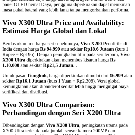
panel OLED hemat Daya, pengguna diperkirakan dapat menikmati
masa pakai baterai yang lebih lama tanpa mengorbankan performa.
Vivo X300 Ultra Price and Availability:
Estimasi Harga Global dan Lokal
Berdasarkan tren harga seri sebelumnya,
Vivo X200 Pro
dirilis di
India dengan harga
Rs 94.999
atau sekitar
Rp18,6 Jutaan
(kurs 1
Rupee = Rp196). Dengan peningkatan fitur pada seri terbaru,
Vivo
X300 Ultra
diperkirakan akan menembus kisaran harga
Rs
1.10.000
atau sekitar
Rp21,5 Jutaan
. .
Untuk pasar
Tiongkok
, harga diperkirakan dimulai dari
¥6.999
atau
sekitar
Rp16,1 Jutaan
(kurs 1 Yuan = Rp2.308). Versi global
kemungkinan akan dibanderol sedikit lebih tinggi mengingat biaya
sertifikasi dan distribusi.
Vivo X300 Ultra Comparison:
Perbandingan dengan Seri X200 Ultra
Dibandingkan dengan
Vivo X200 Ultra
, peningkatan utama pada
X300 Ultra terletak pada jumlah sensor kamera 200MP dan