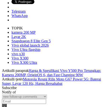
Telegram
WhatsApp
TOPIK
kamera 200 MP
Layar 2K
Snapdragon 8 Elite Gen 5
Vivo global launch 2026
Vivo Ultra flagship
vivo x30
Vivo X300
Vivo X300 Ultra
Artikulli paraprak
Harga & Spesifikasi Vivo Y500 Pro Terungkap:
Kamera 200MP, OriginOS 6, dan Fast Charging 90W
Artikulli tjetër
Motorola Resmi Rilis Moto G67 Power 5G: Baterai
Super, Layar 120 Hz, Harga Bersahabat
Subscribe
Notify of