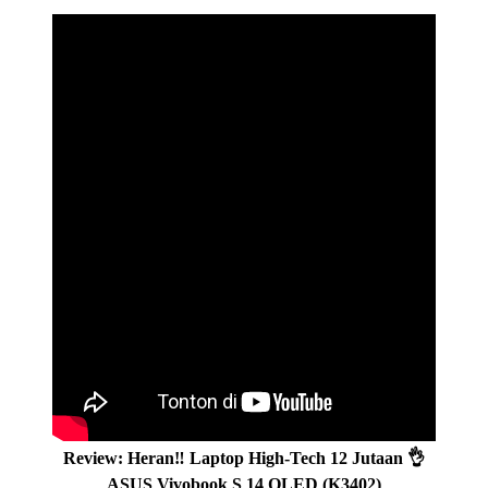
Review: Heran‼️ Laptop High-Tech 12 Jutaan 👌
ASUS Vivobook S 14 OLED (K3402)