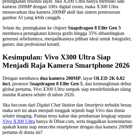
peningkatan resolusi layar. Jika X200 Ultra hanya memiliki satu
kamera 200MP dengan 100x digital zoom, maka X300 Ultra
menawarkan dua kamera 200MP aktif dan sistem pemrosesan
gambar AI yang lebih canggih. .
Selain itu, peningkatan ke chipset
Snapdragon 8 Elite Gen 5
membawa peningkatan kinerja grafis hingga 35% dibandingkan
generasi sebelumnya, menjadikannya pilihan ideal untuk fotografer,
gamer, dan profesional kreatif.
Kesimpulan: Vivo X300 Ultra Siap
Menjadi Raja Kamera Smartphone 2026
Dengan membawa
dua kamera 200MP
, layar
OLED 2K 6.82
inci
, prosesor
Snapdragon 8 Elite Gen 5
, dan kemungkinan debut
global pertama,
Vivo X300 Ultra
tampak siap mendefinisikan ulang
standar Kamera seluler di tahun 2026.
Jika bocoran dari
Digital Chat Station
dan
Smartprix
terbukti benar,
maka seri ini akan menjadi tonggak sejarah bagi Vivo dan dunia
seluler imaging. Pantau terus kabar dan pembaruan lengkap seputar
Vivo X300 Ultra
hanya di Dhiar.com, serta tinggalkan komentarmu:
apakah kamu siap mencoba smartphone dengan dua kamera 200MP
pertama di dunia ini?