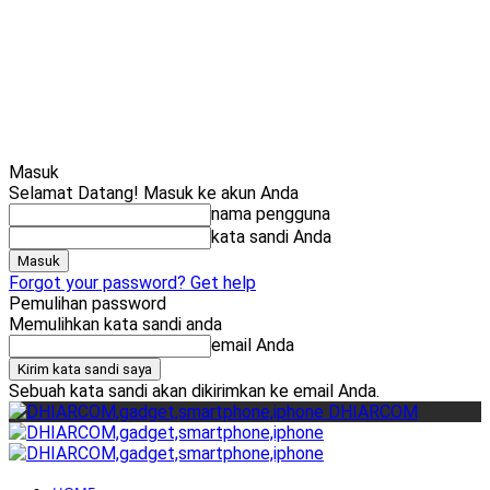
Cari
Gadget Seru?
TikTok: 
Masuk
Selamat Datang! Masuk ke akun Anda
nama pengguna
kata sandi Anda
Forgot your password? Get help
Pemulihan password
Memulihkan kata sandi anda
email Anda
Sebuah kata sandi akan dikirimkan ke email Anda.
DHIARCOM