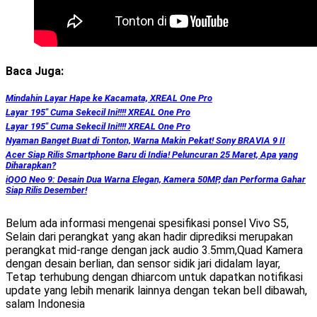
Baca Juga:
Mindahin Layar Hape ke Kacamata, XREAL One Pro
Layar 195″ Cuma Sekecil Ini!!!! XREAL One Pro
Layar 195″ Cuma Sekecil Ini!!!! XREAL One Pro
Nyaman Banget Buat di Tonton, Warna Makin Pekat! Sony BRAVIA 9 II
Acer Siap Rilis Smartphone Baru di India! Peluncuran 25 Maret, Apa yang
Diharapkan?
iQOO Neo 9: Desain Dua Warna Elegan, Kamera 50MP, dan Performa Gahar
Siap Rilis Desember!
Belum ada informasi mengenai spesifikasi ponsel Vivo S5,
Selain dari perangkat yang akan hadir diprediksi merupakan
perangkat mid-range dengan jack audio 3.5mm,Quad Kamera
dengan desain berlian, dan sensor sidik jari didalam layar,
Tetap terhubung dengan dhiarcom untuk dapatkan notifikasi
update yang lebih menarik lainnya dengan tekan bell dibawah,
salam Indonesia