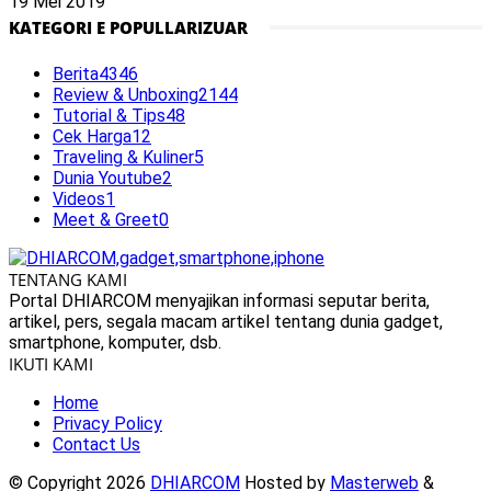
19 Mei 2019
KATEGORI E POPULLARIZUAR
Berita
4346
Review & Unboxing
2144
Tutorial & Tips
48
Cek Harga
12
Traveling & Kuliner
5
Dunia Youtube
2
Videos
1
Meet & Greet
0
TENTANG KAMI
Portal DHIARCOM menyajikan informasi seputar berita,
artikel, pers, segala macam artikel tentang dunia gadget,
smartphone, komputer, dsb.
IKUTI KAMI
Home
Privacy Policy
Contact Us
© Copyright 2026
DHIARCOM
Hosted by
Masterweb
&