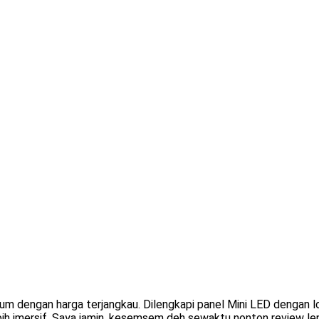
 dengan harga terjangkau. Dilengkapi panel Mini LED dengan lo
bih imersif. Saya jamin, kesemsem deh sewaktu nonton review l