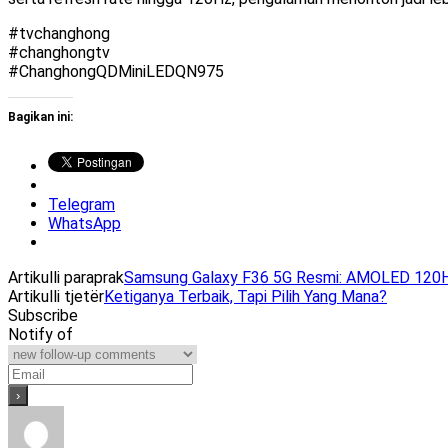
#tvchanghong
#changhongtv
#ChanghongQDMiniLEDQN975
Bagikan ini:
Telegram
WhatsApp
Artikulli paraprak
Samsung Galaxy F36 5G Resmi: AMOLED 120Hz
Artikulli tjetër
Ketiganya Terbaik, Tapi Pilih Yang Mana?
Subscribe
Notify of