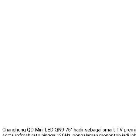
Changhong QD Mini LED QN9 75” hadir sebagai smart TV premium
serta refresh rate hingga 120Hz, pengalaman menonton jadi le