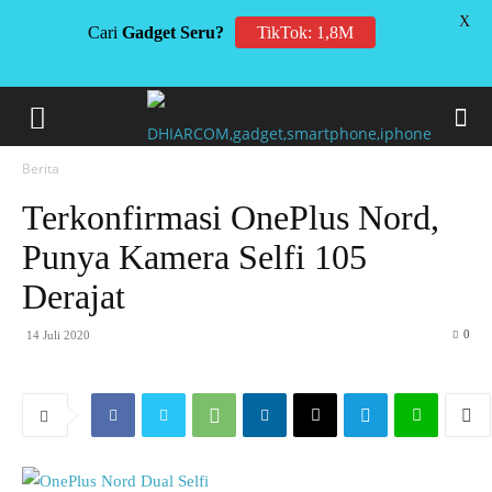
X
Cari
Gadget Seru?
TikTok: 1,8M
Berita
Terkonfirmasi OnePlus Nord,
Punya Kamera Selfi 105
Derajat
0
14 Juli 2020