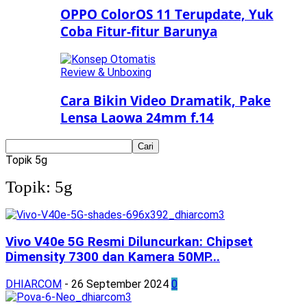
OPPO ColorOS 11 Terupdate, Yuk
Coba Fitur-fitur Barunya
Review & Unboxing
Cara Bikin Video Dramatik, Pake
Lensa Laowa 24mm f.14
Topik
5g
Topik: 5g
Vivo V40e 5G Resmi Diluncurkan: Chipset
Dimensity 7300 dan Kamera 50MP...
DHIARCOM
-
26 September 2024
0