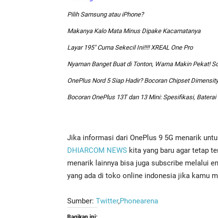
Pilih Samsung atau iPhone?
Makanya Kalo Mata Minus Dipake Kacamatanya
Layar 195″ Cuma Sekecil Ini!!!! XREAL One Pro
Nyaman Banget Buat di Tonton, Warna Makin Pekat! So
OnePlus Nord 5 Siap Hadir? Bocoran Chipset Dimensity
Bocoran OnePlus 13T dan 13 Mini: Spesifikasi, Baterai
Jika informasi dari OnePlus 9 5G menarik unt
DHIARCOM NEWS
kita yang baru agar tetap t
menarik lainnya bisa juga subscribe melalui em
yang ada di toko online indonesia jika kamu m
Sumber:
Twitter
,
Phonearena
Bagikan ini: