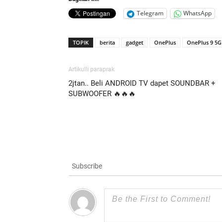
Telegram
WhatsApp
TOPIK
berita
gadget
OnePlus
OnePlus 9 5G
Artikulli paraprak
2jtan.. Beli ANDROID TV dapet SOUNDBAR +
SUBWOOFER 🔥🔥🔥
Subscribe