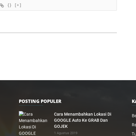
{}
[+]
POSTING POPULER
K
Cara Menambahkan Lokasi Di
Be
GOOGLE Auto Ke GRAB Dan
R
GOJEK
Tu
1 Agustus 2019