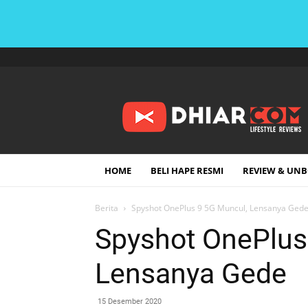
DHIARCOM
HOME
BELI HAPE RESMI
REVIEW & UN
Berita
Spyshot OnePlus 9 5G Muncul, Lensanya Ged
Spyshot OnePlus
Lensanya Gede
15 Desember 2020