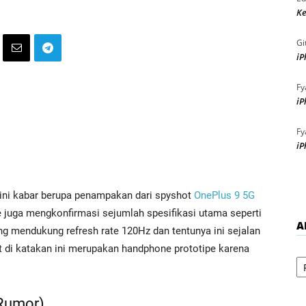
Ke
Gi
iP
Fy
iP
Fy
iP
i ini kabar berupa penampakan dari spyshot
OnePlus 9 5G
 juga mengkonfirmasi sejumlah spesifikasi utama seperti
A
g mendukung refresh rate 120Hz dan tentunya ini sejalan
 di katakan ini merupakan handphone prototipe karena
Ar
(Rumor)