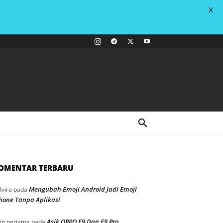
X
OMENTAR TERBARU
Mengubah Emoji Android Jadi Emoji
lvira
pada
hone Tanpa Aplikasi
Asik OPPO F9 Dan F9 Pro
in periatna
pada