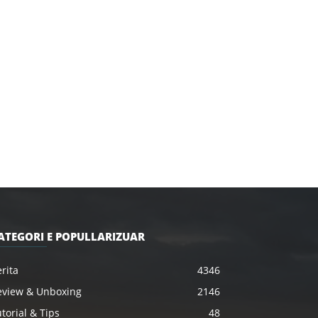
ATEGORI E POPULLARIZUAR
rita
4346
eview & Unboxing
2146
torial & Tips
48