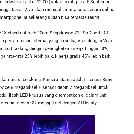
an dijadwalkan pukul 12:00 (waktu lokal) pada 6 September,
hingga benar Vivo akan menjual smartphone secara online
smartphone ini sekarang sudah bisa tersedia resmi.
X diperkuat oleh 10nm Snapdragon 712 SoC serta GPU
n penyimpanan internal yang tersedia, Vivo dengan Vivo
 multitasking dengan peningkatan kinerja hingga 10%,
 rata-rata 25% lebih baik, kinerja grafis 45% lebih baik,
iga kamera di belakang, Kamera utama adalah sensor Sony
wide 8 megapiksel + sensor depth 2 megapiksel untuk
odul flash LED khusus yang ditempatkan di dalam unit
terdapat sensor 32 megapiksel dengan AI Beauty.