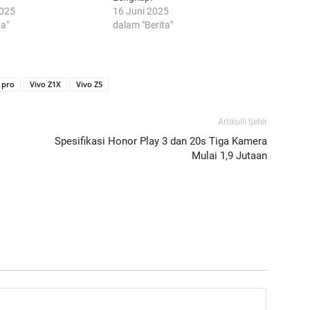
2025
16 Juni 2025
ta"
dalam "Berita"
 pro
Vivo Z1X
Vivo Z5
Artikulli tjetër
Spesifikasi Honor Play 3 dan 20s Tiga Kamera
Mulai 1,9 Jutaan