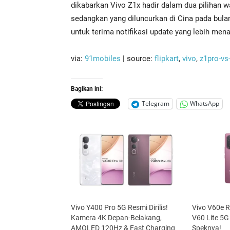
dikabarkan Vivo Z1x hadir dalam dua pilihan w
sedangkan yang diluncurkan di Cina pada bula
untuk terima notifikasi update yang lebih mena
via:
91mobiles
| source:
flipkart
,
vivo
,
z1pro-vs
Bagikan ini:
Telegram
WhatsApp
Vivo Y400 Pro 5G Resmi Dirilis!
Vivo V60e R
Kamera 4K Depan-Belakang,
V60 Lite 5G 
AMOLED 120Hz & Fast Charging
Speknya!