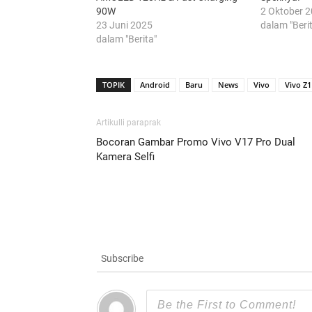
90W
2 Oktober 
23 Juni 2025
dalam "Beri
dalam "Berita"
TOPIK
Android
Baru
News
Vivo
Vivo Z1
Artikulli paraprak
Bocoran Gambar Promo Vivo V17 Pro Dual
Kamera Selfi
Subscribe