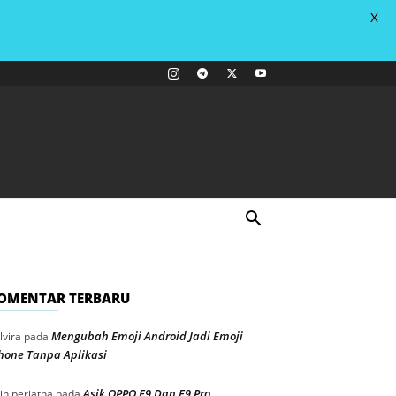
X
OMENTAR TERBARU
Mengubah Emoji Android Jadi Emoji
lvira
pada
hone Tanpa Aplikasi
Asik OPPO F9 Dan F9 Pro
in periatna
pada