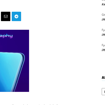
Ke
Gi
iP
Fy
iP
Fy
iP
A
Ar