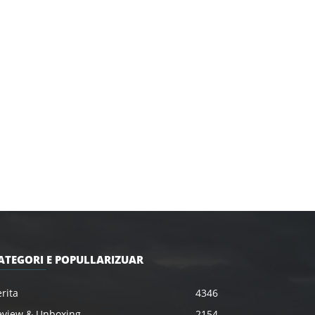
ATEGORI E POPULLARIZUAR
rita
4346
eview & Unboxing
2154