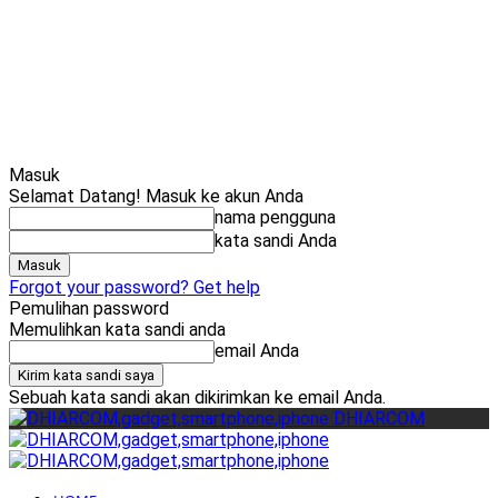
Cari
Gadget Seru?
TikTok: 1,8M
Masuk
Selamat Datang! Masuk ke akun Anda
nama pengguna
kata sandi Anda
Forgot your password? Get help
Pemulihan password
Memulihkan kata sandi anda
email Anda
Sebuah kata sandi akan dikirimkan ke email Anda.
DHIARCOM