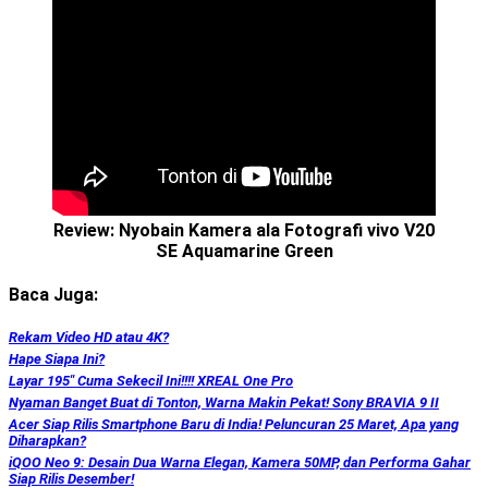
Review: Nyobain Kamera ala Fotografi vivo V20
SE Aquamarine Green
Baca Juga:
Rekam Video HD atau 4K?
Hape Siapa Ini?
Layar 195″ Cuma Sekecil Ini!!!! XREAL One Pro
Nyaman Banget Buat di Tonton, Warna Makin Pekat! Sony BRAVIA 9 II
Acer Siap Rilis Smartphone Baru di India! Peluncuran 25 Maret, Apa yang
Diharapkan?
iQOO Neo 9: Desain Dua Warna Elegan, Kamera 50MP, dan Performa Gahar
Siap Rilis Desember!