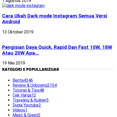
1 Agustus 2019
Cara Ubah Dark mode Instagram Semua Versi
Android
13 Oktober 2019
Pengisian Daya Quick, Rapid Dan Fast 10W, 18W
Atau 20W Apa...
19 Mei 2019
KATEGORI E POPULLARIZUAR
Berita
4346
Review & Unboxing
2154
Tutorial & Tips
48
Cek Harga
12
Traveling & Kuliner
5
Dunia Youtube
2
Videos
1
Meet & Greet
0