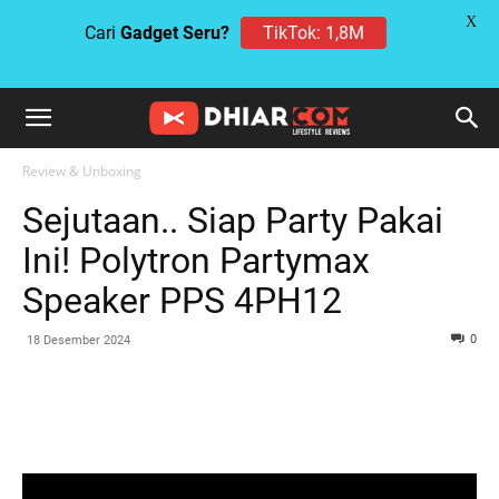
X
Cari
Gadget Seru?
TikTok: 1,8M
Review & Unboxing
Sejutaan.. Siap Party Pakai
Ini! Polytron Partymax
Speaker PPS 4PH12
0
18 Desember 2024