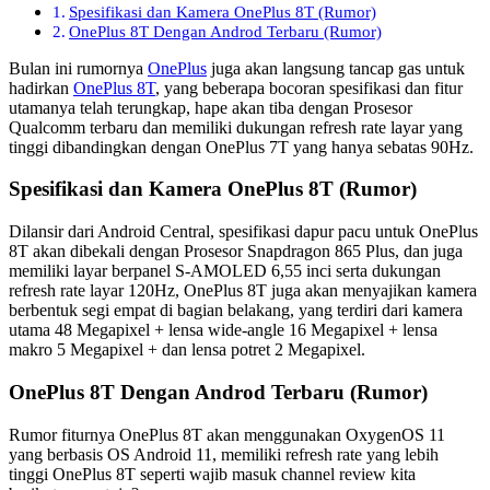
Spesifikasi dan Kamera OnePlus 8T (Rumor)
OnePlus 8T Dengan Androd Terbaru (Rumor)
Bulan ini rumornya
OnePlus
juga akan langsung tancap gas untuk
hadirkan
OnePlus 8T
, yang beberapa bocoran spesifikasi dan fitur
utamanya telah terungkap, hape akan tiba dengan Prosesor
Qualcomm terbaru dan memiliki dukungan refresh rate layar yang
tinggi dibandingkan dengan OnePlus 7T yang hanya sebatas 90Hz.
Spesifikasi dan Kamera OnePlus 8T (Rumor)
Dilansir dari Android Central, spesifikasi dapur pacu untuk OnePlus
8T akan dibekali dengan Prosesor Snapdragon 865 Plus, dan juga
memiliki layar berpanel S-AMOLED 6,55 inci serta dukungan
refresh rate layar 120Hz, OnePlus 8T juga akan menyajikan kamera
berbentuk segi empat di bagian belakang, yang terdiri dari kamera
utama 48 Megapixel + lensa wide-angle 16 Megapixel + lensa
makro 5 Megapixel + dan lensa potret 2 Megapixel.
OnePlus 8T Dengan Androd Terbaru (Rumor)
Rumor fiturnya OnePlus 8T akan menggunakan OxygenOS 11
yang berbasis OS Android 11, memiliki refresh rate yang lebih
tinggi OnePlus 8T seperti wajib masuk channel review kita