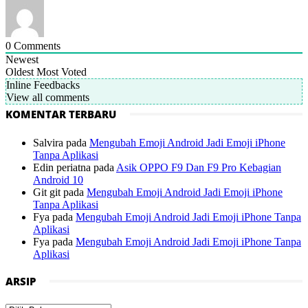
0
Comments
Newest
Oldest
Most Voted
Inline Feedbacks
View all comments
KOMENTAR TERBARU
Salvira
pada
Mengubah Emoji Android Jadi Emoji iPhone
Tanpa Aplikasi
Edin periatna
pada
Asik OPPO F9 Dan F9 Pro Kebagian
Android 10
Git git
pada
Mengubah Emoji Android Jadi Emoji iPhone
Tanpa Aplikasi
Fya
pada
Mengubah Emoji Android Jadi Emoji iPhone Tanpa
Aplikasi
Fya
pada
Mengubah Emoji Android Jadi Emoji iPhone Tanpa
Aplikasi
ARSIP