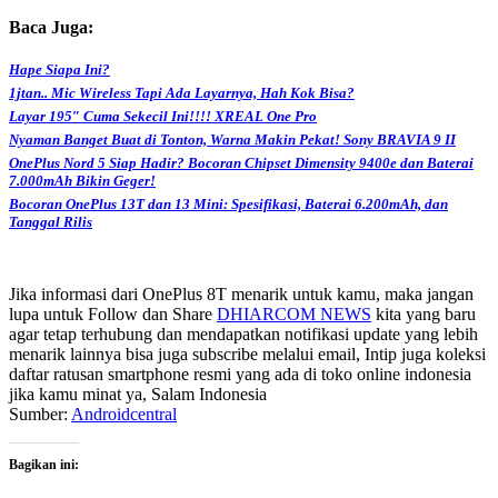
Baca Juga:
Hape Siapa Ini?
1jtan.. Mic Wireless Tapi Ada Layarnya, Hah Kok Bisa?
Layar 195″ Cuma Sekecil Ini!!!! XREAL One Pro
Nyaman Banget Buat di Tonton, Warna Makin Pekat! Sony BRAVIA 9 II
OnePlus Nord 5 Siap Hadir? Bocoran Chipset Dimensity 9400e dan Baterai
7.000mAh Bikin Geger!
Bocoran OnePlus 13T dan 13 Mini: Spesifikasi, Baterai 6.200mAh, dan
Tanggal Rilis
Jika informasi dari OnePlus 8T menarik untuk kamu, maka jangan
lupa untuk Follow dan Share
DHIARCOM NEWS
kita yang baru
agar tetap terhubung dan mendapatkan notifikasi update yang lebih
menarik lainnya bisa juga subscribe melalui email, Intip juga koleksi
daftar ratusan smartphone resmi yang ada di toko online indonesia
jika kamu minat ya, Salam Indonesia
Sumber:
Androidcentral
Bagikan ini: