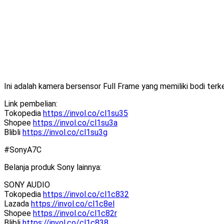
Ini adalah kamera bersensor Full Frame yang memiliki bodi ter
Link pembelian:
Tokopedia
https://invol.co/cl1su35
Shopee
https://invol.co/cl1su3a
Blibli
https://invol.co/cl1su3g
#SonyA7C
Belanja produk Sony lainnya:
SONY AUDIO
Tokopedia
https://invol.co/cl1c832
Lazada
https://invol.co/cl1c8el
Shopee
https://invol.co/cl1c82r
Blibli
https://invol.co/cl1c838