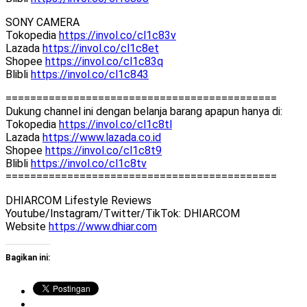
SONY CAMERA
Tokopedia
https://invol.co/cl1c83v
Lazada
https://invol.co/cl1c8et
Shopee
https://invol.co/cl1c83q
Blibli
https://invol.co/cl1c843
============================================
Dukung channel ini dengan belanja barang apapun hanya di:
Tokopedia
https://invol.co/cl1c8tl
Lazada
https://www.lazada.co.id
Shopee
https://invol.co/cl1c8t9
Blibli
https://invol.co/cl1c8tv
============================================
DHIARCOM Lifestyle Reviews
Youtube/Instagram/Twitter/TikTok: DHIARCOM
Website
https://www.dhiar.com
Bagikan ini: