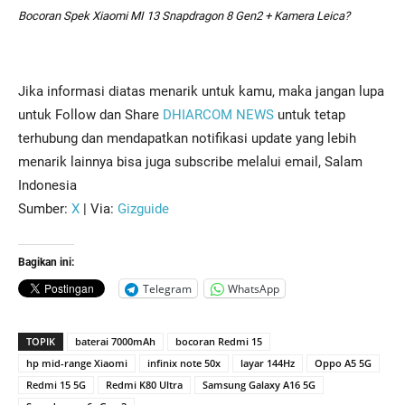
Bocoran Spek Xiaomi MI 13 Snapdragon 8 Gen2 + Kamera Leica?
Jika informasi diatas menarik untuk kamu, maka jangan lupa
untuk Follow dan Share
DHIARCOM NEWS
untuk tetap
terhubung dan mendapatkan notifikasi update yang lebih
menarik lainnya bisa juga subscribe melalui email, Salam
Indonesia
Sumber:
X
| Via:
Gizguide
Bagikan ini:
Telegram
WhatsApp
TOPIK
baterai 7000mAh
bocoran Redmi 15
hp mid-range Xiaomi
infinix note 50x
layar 144Hz
Oppo A5 5G
Redmi 15 5G
Redmi K80 Ultra
Samsung Galaxy A16 5G