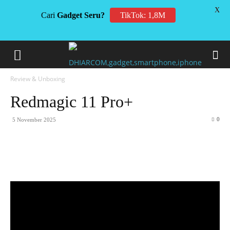
X
Cari
Gadget Seru?
TikTok: 1,8M
Review & Unboxing
Redmagic 11 Pro+
0
5 November 2025