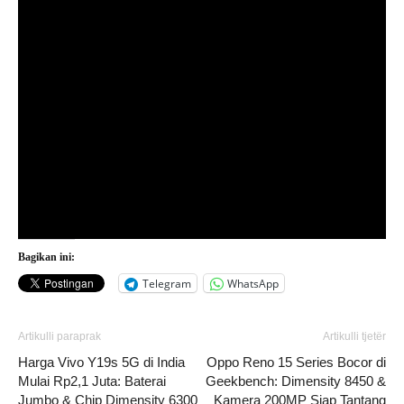
Bagikan ini:
Telegram
WhatsApp
Artikulli paraprak
Artikulli tjetër
Harga Vivo Y19s 5G di India
Oppo Reno 15 Series Bocor di
Mulai Rp2,1 Juta: Baterai
Geekbench: Dimensity 8450 &
Jumbo & Chip Dimensity 6300
Kamera 200MP Siap Tantang