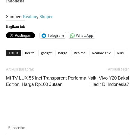
Indonesia
Sumber:
Realme
,
Shopee
Bagikan ini:
Telegram
WhatsApp
TOPIK
berita
gadget
harga
Realme
Realme C12
Rilis
Artikulli paraprak
Artikulli tjetër
Mi TV LUX 55 Inci Transparent
Performa Naik, Vivo Y20 Bakal
Edition, Harga Rp100 Jutaan
Hadir Di Indonesia?
Subscribe