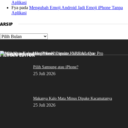
Aplikasi
Fya
pada
Mengubah Emoji Android Jadi Emoji iPhone Tanpa
Aplikasi
ARSIP
Arsip
PILIHAN EDITOR
Pilih Samsung atau iPhone?
25 Juli 2026
Makanya Kalo Mata Minus Dipake Kacamatanya
25 Juli 2026