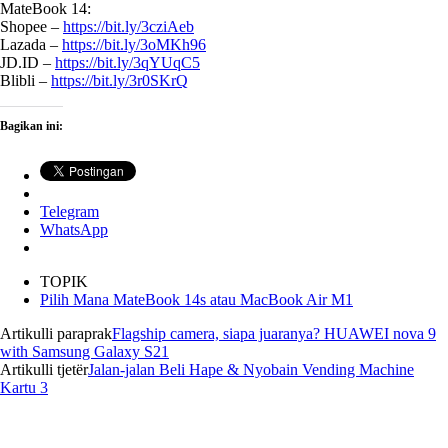
MateBook 14:
Shopee –
https://bit.ly/3cziAeb
Lazada –
https://bit.ly/3oMKh96
JD.ID –
https://bit.ly/3qYUqC5
Blibli –
https://bit.ly/3r0SKrQ
Bagikan ini:
Telegram
WhatsApp
TOPIK
Pilih Mana MateBook 14s atau MacBook Air M1
Artikulli paraprak
Flagship camera, siapa juaranya? HUAWEI nova 9
with Samsung Galaxy S21
Artikulli tjetër
Jalan-jalan Beli Hape & Nyobain Vending Machine
Kartu 3