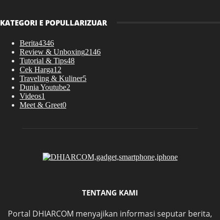
KATEGORI E POPULLARIZUAR
Berita
4346
Review & Unboxing
2146
Tutorial & Tips
48
Cek Harga
12
Traveling & Kuliner
5
Dunia Youtube
2
Videos
1
Meet & Greet
0
TENTANG KAMI
Portal DHIARCOM menyajikan informasi seputar berita,