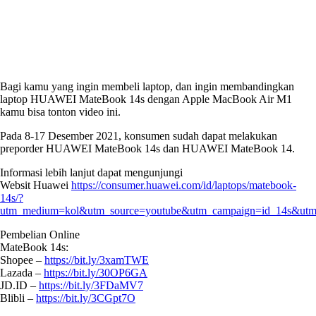
Bagi kamu yang ingin membeli laptop, dan ingin membandingkan
laptop HUAWEI MateBook 14s dengan Apple MacBook Air M1
kamu bisa tonton video ini.
Pada 8-17 Desember 2021, konsumen sudah dapat melakukan
preporder HUAWEI MateBook 14s dan HUAWEI MateBook 14.
Informasi lebih lanjut dapat mengunjungi
Websit Huawei
https://consumer.huawei.com/id/laptops/matebook-
14s/?
utm_medium=kol&utm_source=youtube&utm_campaign=id_14s&utm_
Pembelian Online
MateBook 14s:
Shopee –
https://bit.ly/3xamTWE
Lazada –
https://bit.ly/30OP6GA
JD.ID –
https://bit.ly/3FDaMV7
Blibli –
https://bit.ly/3CGpt7O